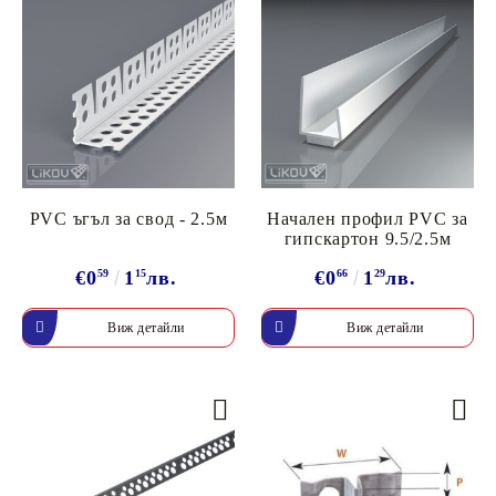
PVC ъгъл за свод - 2.5м
Начален профил PVC за
гипскартон 9.5/2.5м
€0
59
1
15
лв.
€0
66
1
29
лв.
Виж детайли
Виж детайли