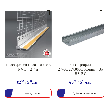
Прозоречен профил US8
CD профил
PVC - 2.4м
27/60/27/3000/0.5mm - 3м
BS BG
€2
97
5
81
лв.
€3
02
5
91
лв.
Виж детайли