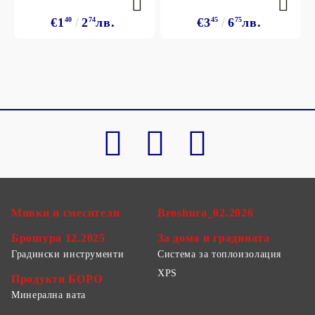
€1
40
2
74
лв.
€3
45
6
75
лв.
Мивки и смесители
Broshura_02.2026
Брошура 12.2025
За дома и градината
Градински инструменти
Система за топлоизолация
XPS
Продукти БОРО
Минерална вата