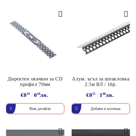
Директен окачвач за CD
Алум. ъгъл за шпакловка
профил 70мм
2.5м ВЛ / 1бр.
€0
10
0
20
лв.
€0
55
1
08
лв.
Виж детайли