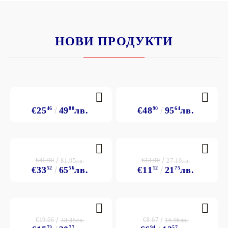
НОВИ ПРОДУКТИ
€25
46
49
80
лв.
€48
90
95
64
лв.
€41.90
€13.90
81.95лв.
27.19лв.
€33
52
65
56
лв.
€11
12
21
75
лв.
€19.66
€8.67
38.45лв.
16.96лв.
73
77
94
57