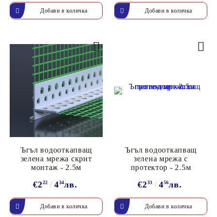
Ъгъл водооткапващ
Ъгъл водооткапващ
зелена мрежа скрит
зелена мрежа с
монтаж - 2.5м
протектор - 2.5м
€2
22
4
34
лв.
€2
33
4
56
лв.