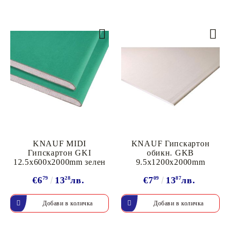
KNAUF MIDI
KNAUF Гипскартон
Гипскартон GKI
обикн. GKB
12.5x600x2000mm зелен
9.5x1200x2000mm
€6
79
13
28
лв.
€7
09
13
87
лв.