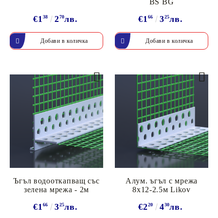
BS BG
€1
38
2
70
лв.
€1
66
3
25
лв.
Ъгъл водооткапващ със
Алум. ъгъл с мрежа
зелена мрежа - 2м
8х12-2.5м Likov
€1
66
3
25
лв.
€2
20
4
30
лв.