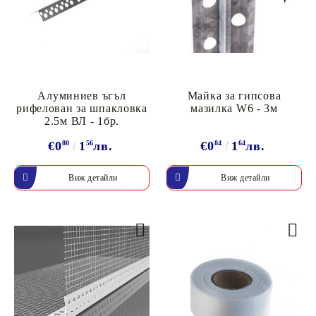
Алуминиев ъгъл
Майка за гипсова
рифелован за шпакловка
мазилка W6 - 3м
2.5м ВЛ - 1бр.
€0
80
1
56
лв.
€0
84
1
64
лв.
Виж детайли
Виж детайли