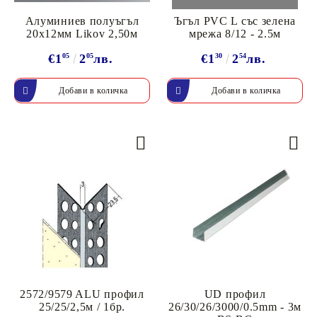
Алуминиев полуъгъл
Ъгъл PVC L със зелена
20x12мм Likov 2,50м
мрежа 8/12 - 2.5м
€1
05
2
05
лв.
€1
30
2
54
лв.
2572/9579 ALU профил
UD профил
25/25/2,5м / 1бр.
26/30/26/3000/0.5mm - 3м