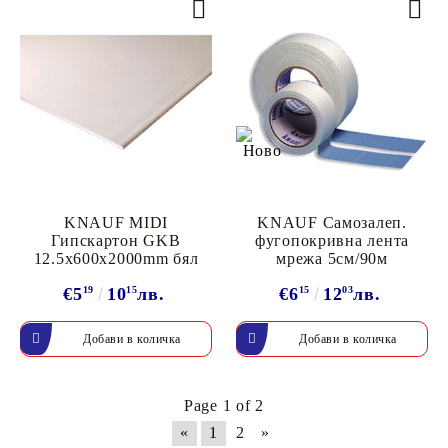
KNAUF MIDI
KNAUF Самозалеп.
Гипскартон GKB
фугопокривна лента
12.5x600x2000mm бял
мрежа 5см/90м
€5
19
10
15
лв.
€6
15
12
03
лв.
Page 1 of 2
«
1
2
»