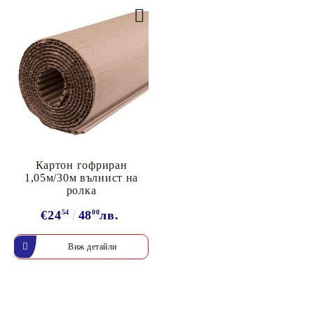
Картон гофриран
1,05м/30м вълнист на
ролка
€24
54
48
00
лв.
Виж детайли