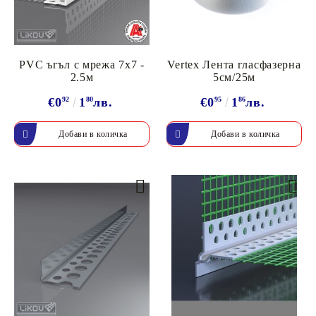
PVC ъгъл с мрежа 7x7 -
Vertex Лента гласфазерна
2.5м
5см/25м
€0
92
1
80
лв.
€0
95
1
86
лв.