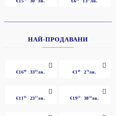
€15
30
лв.
€6
13
лв.
НАЙ-ПРОДАВАНИ
€16
90
33
05
лв.
€1
40
2
74
лв.
€11
95
23
37
лв.
€19
53
38
20
лв.