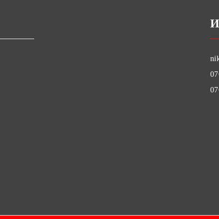
И
ni
07
07