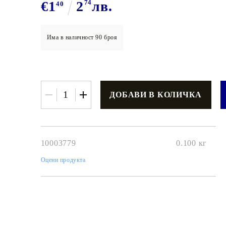
€1
2
74
лв.
40
Има в наличност
90
броя
€3.42
6.69лв.
€2
74
5
36
лв.
10003779
0.100
кг
Оцени продукта