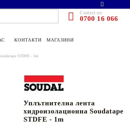
Contact us:
0700 16 066
АС
КОНТАКТИ
МАГАЗИНИ
Soudatape STDFE - 1m
Уплътнителна лента
хидроизолационна Soudatape
STDFE - 1m
€13.90
27.19лв.
€11
12
21
75
лв.