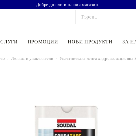
Добре дошли в нашия магазин!
УСЛУГИ
ПРОМОЦИИ
НОВИ ПРОДУКТИ
ЗА Н
тво
Лепила и уплътнители
Уплътнителна лента хидроизолационна 
€41.90
81.95лв.
€48
90
95
64
лв.
€33
52
65
56
лв.