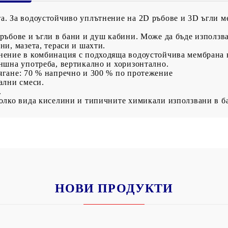
а. За водоустойчиво уплътнение на 2D ръбове и 3D ъгли м
 ръбове и ъгли в бани и душ кабини. Може да бъде използв
ни, мазета, тераси и шахти.
нение в комбинация с подходяща водоустойчива мембрана н
ъншна употреба, вертикално и хоризонтално.
ягане: 70 % напречно и 300 % по протежение
ални смеси.
.
колко вида киселини и типичните химикали използвани в б
НОВИ ПРОДУКТИ