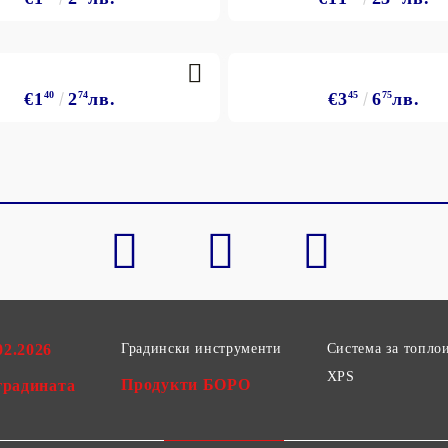
€1
40
2
74
лв.
€3
45
6
75
лв.
02.2026
Градински инструменти
Система за топло
XPS
Продукти БОРО
градината