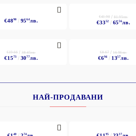
€41.90
81.95лв.
€48
90
95
64
лв.
€33
52
65
56
лв.
€19.66
€8.67
38.45лв.
16.96лв.
€15
73
30
77
лв.
€6
94
13
57
лв.
НАЙ-ПРОДАВАНИ
€1
40
2
74
лв.
€11
95
23
37
лв.