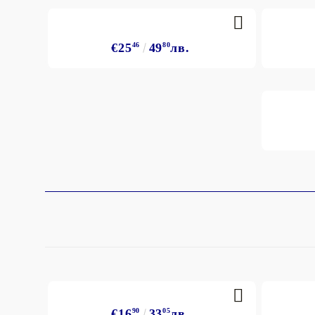
€25
46
49
80
лв.
€16
90
33
05
лв.