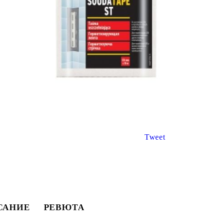
€8.67
€3.47
16.96лв.
6.79лв.
€6
94
13
57
лв.
€2
78
5
44
лв.
Tweet
САНИЕ
РЕВЮТА