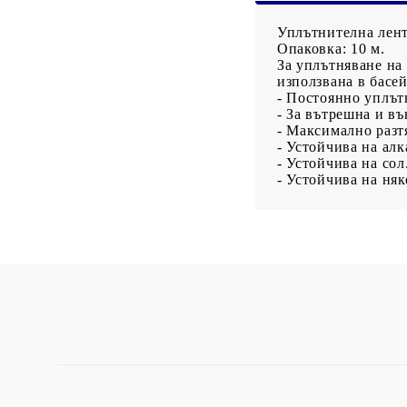
Със специално
за латекс
предназначение
Фолиа, найлони
Уплътнителна лент
Опаковка: 10 м.
За уплътняване на
използвана в басей
- Постоянно уплът
- За вътрешна и в
- Максимално разт
- Устойчива на алк
- Устойчива на сол
- Устойчива на ня