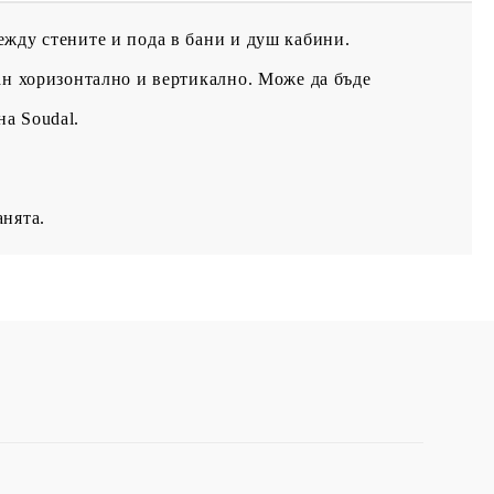
ежду стените и пода в бани и душ кабини.
ан хоризонтално и вертикално. Може да бъде
а Soudal.
анята.