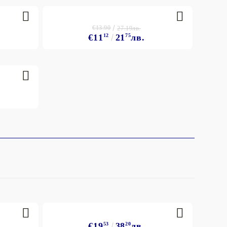
€13.90
27.19лв.
€11
12
21
75
лв.
€19
53
38
20
лв.