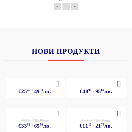
«
1
»
НОВИ ПРОДУКТИ
€25
46
49
80
лв.
€48
90
95
64
лв.
€41.90
€13.90
81.95лв.
27.19лв.
€33
52
65
56
лв.
€11
12
21
75
лв.