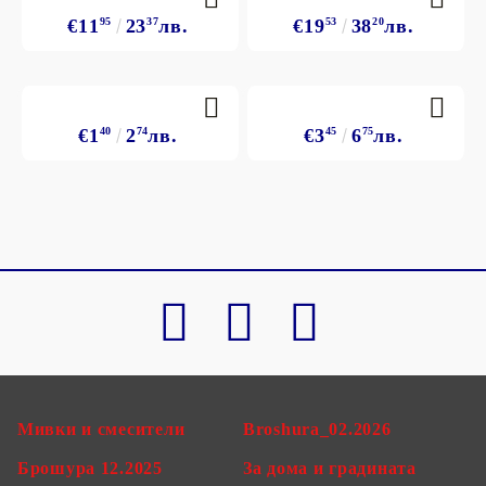
€11
95
23
37
лв.
€19
53
38
20
лв.
€1
40
2
74
лв.
€3
45
6
75
лв.
Мивки и смесители
Broshura_02.2026
Брошура 12.2025
За дома и градината