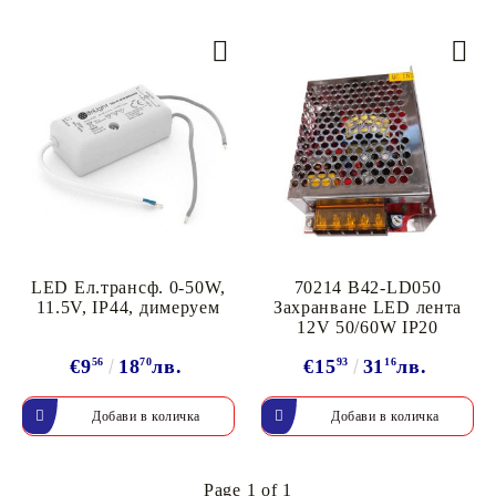
LED Ел.трансф. 0-50W,
70214 B42-LD050
11.5V, IP44, димeруем
Захранване LED лента
12V 50/60W IP20
€9
56
18
70
лв.
€15
93
31
16
лв.
Page 1 of 1