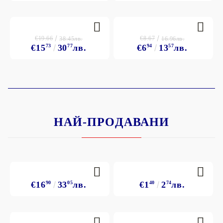
€19.66
€8.67
38.45лв.
16.96лв.
€15
73
30
77
лв.
€6
94
13
57
лв.
НАЙ-ПРОДАВАНИ
€16
90
33
05
лв.
€1
40
2
74
лв.