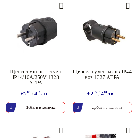
Щепсел моноф. гумен
Щепсел гумен ъглов IP44
IP44/16A/250V 1328
нов 1327 АТРА
АТРА
€2
05
4
01
лв.
€2
05
4
01
лв.