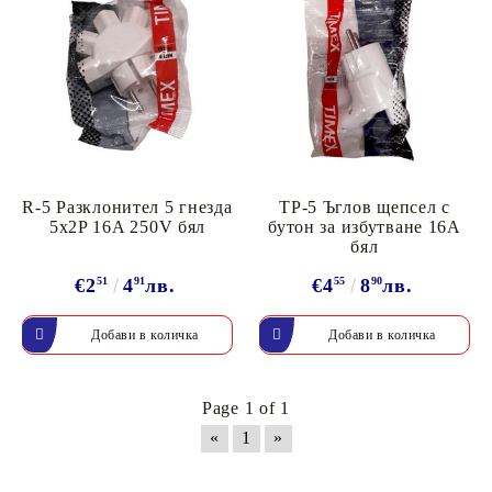
R-5 Разклонител 5 гнезда
TP-5 Ъглов щепсел с
5x2P 16A 250V бял
бутон за избутване 16A
бял
€2
51
4
91
лв.
€4
55
8
90
лв.
Page 1 of 1
«
1
»