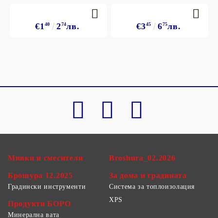
€1
40
2
74
лв.
€3
45
6
75
лв.
Мивки и смесители
Broshura_02.2026
Брошура 12.2025
За дома и градината
Градински инструменти
Система за топлоизолация
XPS
Продукти БОРО
Минерална вата