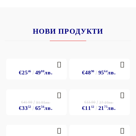
НОВИ ПРОДУКТИ
€25
46
49
80
лв.
€48
90
95
64
лв.
€41.90
€13.90
81.95лв.
27.19лв.
€33
52
65
56
лв.
€11
12
21
75
лв.