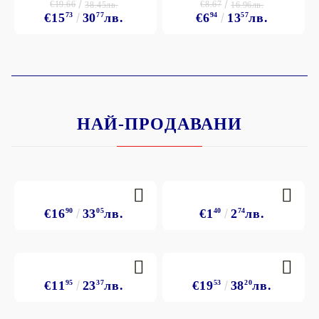
€19.66
€8.67
38.45лв.
16.96лв.
€15
73
30
77
лв.
€6
94
13
57
лв.
НАЙ-ПРОДАВАНИ
€16
90
33
05
лв.
€1
40
2
74
лв.
€11
95
23
37
лв.
€19
53
38
20
лв.