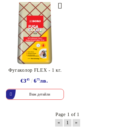
Фугаколор FLEX - 1 кг.
€3
45
6
75
лв.
Виж детайли
Page 1 of 1
«
1
»