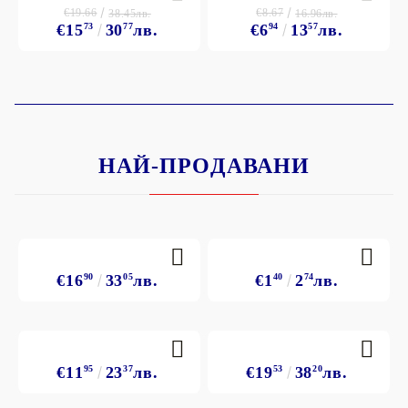
€19.66
€8.67
38.45лв.
16.96лв.
€15
73
30
77
лв.
€6
94
13
57
лв.
НАЙ-ПРОДАВАНИ
€16
90
33
05
лв.
€1
40
2
74
лв.
€11
95
23
37
лв.
€19
53
38
20
лв.