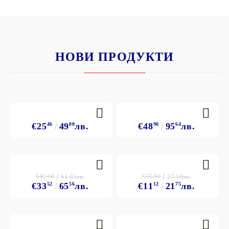
НОВИ ПРОДУКТИ
€25
46
49
80
лв.
€48
90
95
64
лв.
€41.90
€13.90
81.95лв.
27.19лв.
€33
52
65
56
лв.
€11
12
21
75
лв.