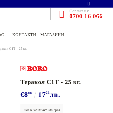
Contact us:
0700 16 066
АС
КОНТАКТИ
МАГАЗИНИ
ракол C1Т - 25 кг.
Теракол C1Т - 25 кг.
€8
17
21
лв.
80
€13.90
27.19лв.
€11
12
21
75
лв.
Има в наличност
288
броя