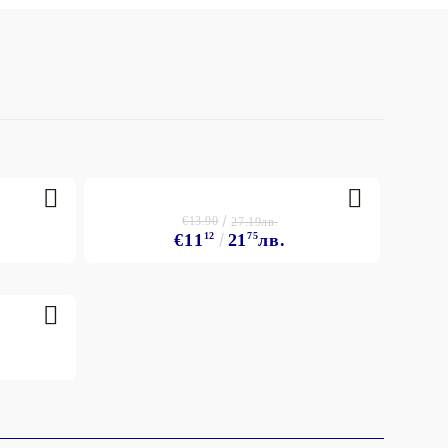
€13.90
27.19лв.
€11
12
21
75
лв.