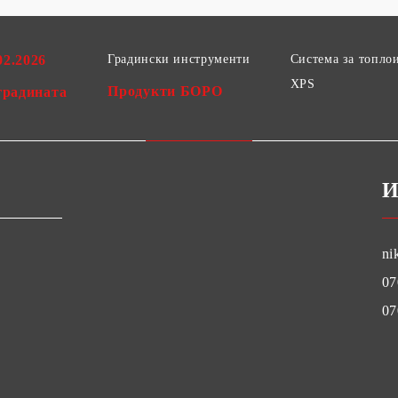
02.2026
Градински инструменти
Система за топло
XPS
Продукти БОРО
градината
И
ni
07
07