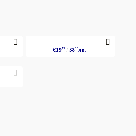
€19
53
38
20
лв.