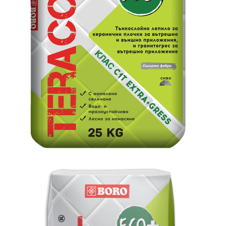
€8.67
€3.47
16.96лв.
6.79лв.
€6
94
13
57
лв.
€2
78
5
44
лв.