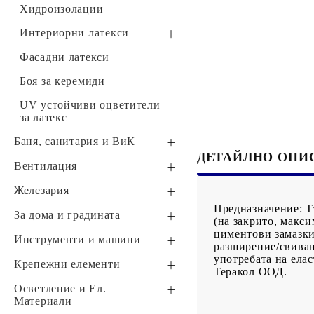
Хидроизолации
Интериорни латекси
Готови цветни латекси
Фасадни латекси
Стандартни интериорни
Боя за керемиди
латекси
UV устойчиви оцветители
Със специално
за латекс
предназначение
Баня, cанитария и ВиК
ДЕТАЙЛНО ОПИ
ВиК части
Вентилация
Кранове
Изолации
Въздуховоди
Железария
Предназначение:
Т
Канализация
Монтажни ленти
За дома и градината
(на закрито, макс
циментови замазки
Обзавеждане за баня
Вериги
Маркучи и мрежи
Инструменти и машини
разширение/свиван
употребата на ела
PP-R тръби и фитинги
Обков
Стълби
Бояджийски инструменти
Крепежни елементи
Теракол ООД
.
Тръбна изолация
Фолиа, опаковки, торби
Четки за боя
Инструменти за плочки
Скоби за монтаж на
Осветление и Ел.
тръби, кабели
Материали
Фитинги
Безжични звънци и
Инструменти за