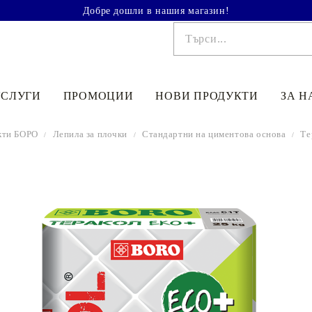
Добре дошли в нашия магазин!
УСЛУГИ
ПРОМОЦИИ
НОВИ ПРОДУКТИ
ЗА Н
кти БОРО
Лепила за плочки
Стандартни на циментова основа
Те
€41.90
81.95лв.
€48
90
95
64
лв.
€33
52
65
56
лв.