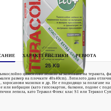
Tweet
САНИЕ
ХАРАКТЕРИСТИКИ
РЕВЮТА
ънкослойно циментово лепило за залепване на теракота, фа
имален размер на плочките 40x40cm). Лепилото дава отличн
, хоросанови мазилки и др.
Не е
подходящо за полагане на
е или вибрации (като гипсокартон, балкони, подове с подов
стични лепила, като
Теракол Флекс
клас
S1
или
Теракол Су