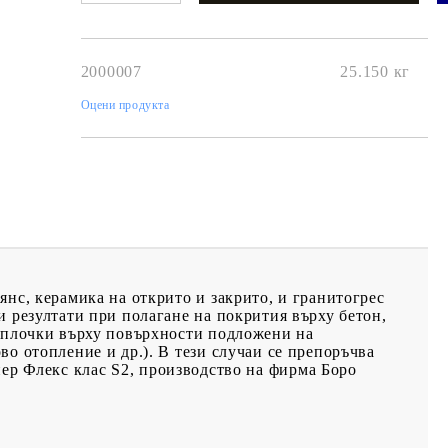
2000007
25.150
кг
Оцени продукта
янс, керамика на открито и закрито, и гранитогрес
и резултати при полагане на покрития върху бетон,
 плочки върху повърхности подложени на
о отопление и др.). В тези случаи се препоръчва
пер Флекс
клас
S2
, производство на фирма
Боро