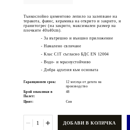
Тънкослойно циментово лепило за залепване на
теракота, фаянс, керамика на открито и закрито, и
гранитогрес (на закрито, максимален размер на
плочките 40x40cm).
- За вътрешно и външно приложение
-
Намалено свличане
€3.42
6.69лв.
- Клас
С1Т
съгласно
БДС EN 12004
€2
74
5
36
лв.
- Водо- и мразоустойчиво
- Добра адхезия към основата
Гаранционен срок:
12 месеца от датата на
производство
Брой опаковки в
48
Палет:
Цвят:
Сив