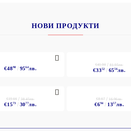
НОВИ ПРОДУКТИ
€41.90
81.95лв.
€48
90
95
64
лв.
€33
52
65
56
лв.
€19.66
€8.67
38.45лв.
16.96лв.
€15
73
30
77
лв.
€6
94
13
57
лв.