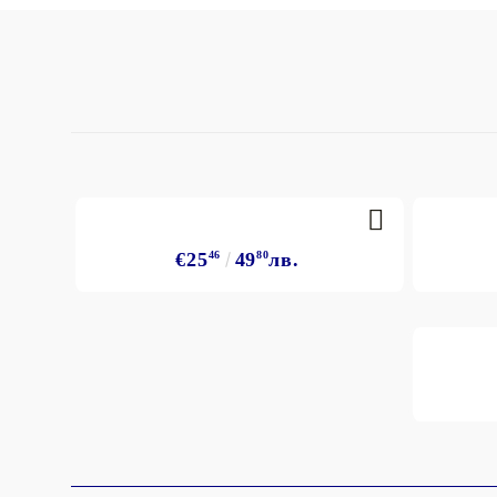
€25
46
49
80
лв.