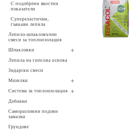
Инструменти и машини
С подобрени якостни
показатели
Крепежни елементи
Осветление и Ел. Материали
Супереластични,
гъвкави лепила
Отопление
Лепило-шпакловъчни
Подови и стенни покрития, первази и
смеси за топлоизолация
лайстни
Шпакловки
Ревизионни отвори
€19.66
38.45лв.
€15
73
30
77
лв.
Гипсови
Лепила на гипсова основа
Строителство
Мивки и смесители
Циментови
Зидарски смеси
Брошура 12.2025
Минерални
Мазилки
Broshura_02.2026
СУХИ
Система за топлоизолация
Водооткапващи профили
Добавки
XPS
Саморазливни подови
замазки
Минерална вата
Грундове