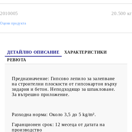
- висока начална якост на сцепление
- Произвежда се съгласно
БДС EN
14496
2010005
20.500
кг
Оцени продукта
ДЕТАЙЛНО ОПИСАНИЕ
ХАРАКТЕРИСТИКИ
РЕВЮТА
Предназначение:
Гипсово лепило за залепване
на строителни плоскости от гипсокартон върху
зидария и бетон. Неподходящo за шпакловане.
За вътрешно приложение.
Разходна норма:
Около 3,5 до 5 kg/m².
Гаранционен срок:
12 месеца от датата на
производство