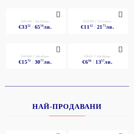
€41.90
€13.90
81.95лв.
27.19лв.
€33
52
65
56
лв.
€11
12
21
75
лв.
€19.66
€8.67
38.45лв.
16.96лв.
€15
73
30
77
лв.
€6
94
13
57
лв.
НАЙ-ПРОДАВАНИ