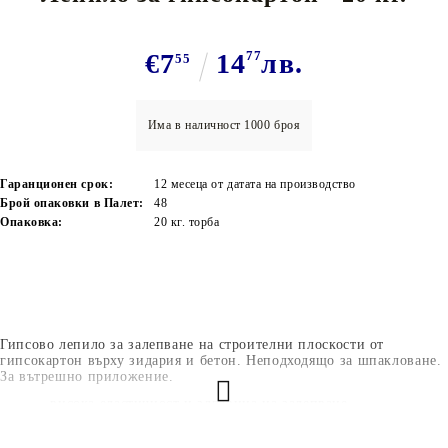
€7
14
77
лв.
55
Има в наличност
1000
броя
Гаранционен срок:
12 месеца от датата на производство
Брой опаковки в Палет:
48
Опаковка:
20 кг. торба
Гипсово лепило за залепване на строителни плоскости от
гипсокартон върху зидария и бетон. Неподходящo за шпакловане.
За вътрешно приложение.
- висока еластичност и здравина на залепване
- удължено отворено време за работа