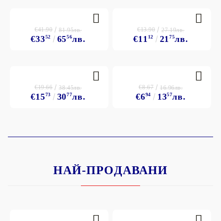
€41.90
€13.90
81.95лв.
27.19лв.
€33
52
65
56
лв.
€11
12
21
75
лв.
€19.66
€8.67
38.45лв.
16.96лв.
€15
73
30
77
лв.
€6
94
13
57
лв.
НАЙ-ПРОДАВАНИ