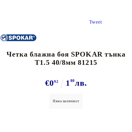
Tweet
Четка блажна боя SPOKAR тънка
Т1.5 40/8мм 81215
€0
1
80
лв.
92
Няма наличност