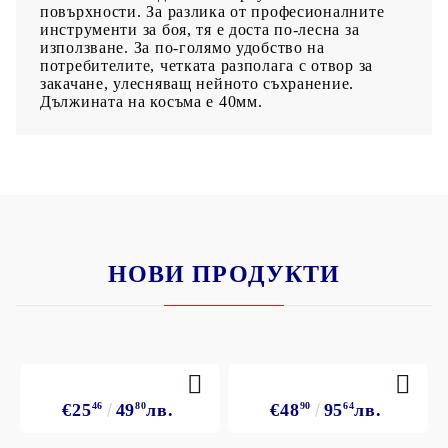
повърхности. За разлика от професионалните
инструменти за боя, тя е доста по-лесна за
използване. За по-голямо удобство на
потребителите, четката разполага с отвор за
закачане, улесняващ нейното съхранение.
Дължината на косъма е 40мм.
НОВИ ПРОДУКТИ
€25
46
49
80
лв.
€48
90
95
64
лв.