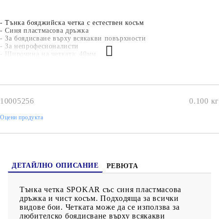
- Тънка бояджийска четка с естествен косъм
- Синя пластмасова дръжка
- За боядисване върху всякакви повърхности
- За непрофесионалисти
- Широчина на четката: 40мм
- Дължина на косъма: 40мм
- Дебелина на четката: 8мм
10005256
0.100
кг
Оцени продукта
ДЕТАЙЛНО ОПИСАНИЕ
РЕВЮТА
Тънка четка SPOKAR със синя пластмасова
дръжка и чист косъм. Подходяща за всички
видове бои. Четката може да се използва за
любителско боядисване върху всякакви