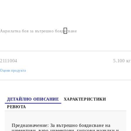
Акрилатна боя за вътрешно боядисване
2111004
5.100
кг
Оцени продукта
ДЕТАЙЛНО ОПИСАНИЕ
ХАРАКТЕРИСТИКИ
РЕВЮТА
Предназначение: За вътрешно боядисване на
циментови, варо-циментови, гипсови мазилки и