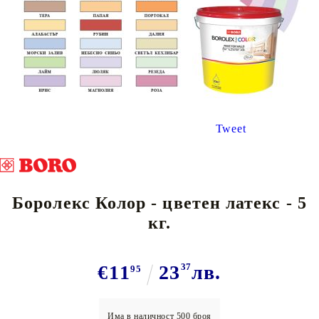
Tweet
Боролекс Колор - цветен латекс - 5
кг.
€11
23
37
лв.
95
Има в наличност
500
броя