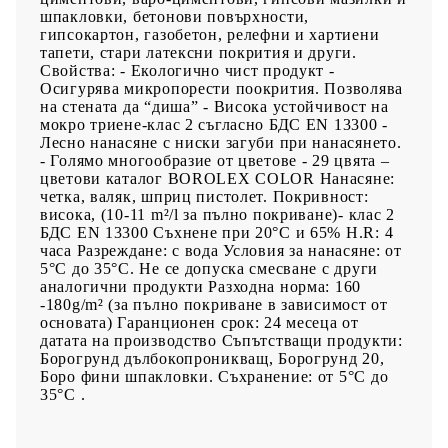
шпакловки, бетонови повърхности,
гипсокартон, газобетон, релефни и хартиени
тапети, стари латексни покрития и други.
Свойства: - Екологично чист продукт -
Осигурява микропорести поокрития. Позволява
на стената да “диша” - Висока устойчивост на
мокро триене-клас 2 съгласно БДС EN 13300 -
Лесно нанасяне с ниски загуби при нанасянето.
- Голямо многообразие от цветове - 29 цвята –
цветови каталог BOROLEX COLOR Нанасяне:
четка, валяк, шприц пистолет. Покривност:
висока, (10-11 m²/l за пълно покриване)- клас 2
БДС EN 13300 Съхнене при 20°С и 65% Н.R: 4
часа Разреждане: с вода Условия за нанасяне: от
5°С до 35°С. Не се допуска смесване с други
аналогични продукти Разходна норма: 160
-180g/m² (за пълно покриване в зависимост от
основата) Гаранционен срок: 24 месеца от
датата на производство Съпътстващи продукти:
Борогрунд дълбокопроникващ, Борогрунд 20,
Боро фини шпакловки. Съхранение: от 5°С до
35°С .