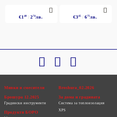
€1
40
2
74
лв.
€3
45
6
75
лв.
Мивки и смесители
Broshura_02.2026
Брошура 12.2025
За дома и градината
Градински инструменти
Система за топлоизолация
XPS
Продукти БОРО