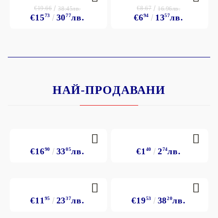
€19.66
€8.67
38.45лв.
16.96лв.
€15
73
30
77
лв.
€6
94
13
57
лв.
НАЙ-ПРОДАВАНИ
€16
90
33
05
лв.
€1
40
2
74
лв.
€11
95
23
37
лв.
€19
53
38
20
лв.