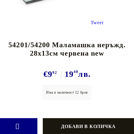
Tweet
54201/54200 Маламашка неръжд.
28х13см червена new
€9
19
40
лв.
92
Има в наличност
12
броя