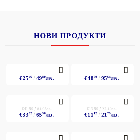
НОВИ ПРОДУКТИ
€25
46
49
80
лв.
€48
90
95
64
лв.
€41.90
€13.90
81.95лв.
27.19лв.
€33
52
65
56
лв.
€11
12
21
75
лв.