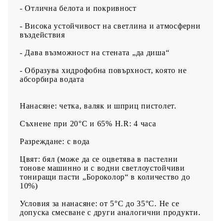
- Oтлична белота и покривност
- Висока устойчивост на светлина и атмосферни
въздействия
- Дава възможност на стената „да диша“
- Образува хидрофобна повърхност, която не
абсорбира водата
Нанасяне: четка, валяк и шприц пистолет.
Съхнене при 20°С и 65% Н.R: 4 часа
Разреждане: с вода
Цвят: бял (може да се оцветява в пастелни
тонове машинно и с водни светлоустойчиви
тониращи пасти „Бороколор“ в количество до
10%)
Условия за нанасяне: от 5°С до 35°С. Не се
допуска смесване с други аналогични продукти.