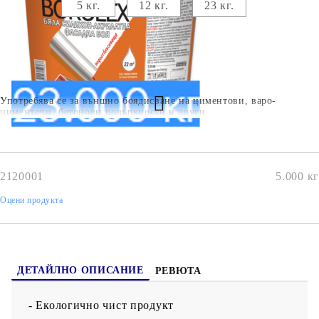
5 кг.
12 кг.
23 кг.
Употребява се за външно боядисване на циментови, варо-
циментови, бетонови повърхности и други.
2120001
5.000
кг
Оцени продукта
ДЕТАЙЛНО ОПИСАНИЕ
РЕВЮТА
- Екологично чист продукт