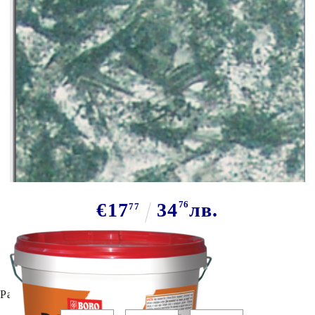
Tweet
Боролекс силикон - акрилатна
фасадна боя
€17
34
76
лв.
77
Има в наличност
57
броя
Разфасовка: