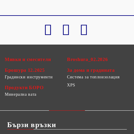
Мивки и смесители
Broshura_02.2026
Брошура 12.2025
За дома и градината
Градински инструменти
Система за топлоизолация
XPS
Продукти БОРО
Минерална вата
Бързи връзки