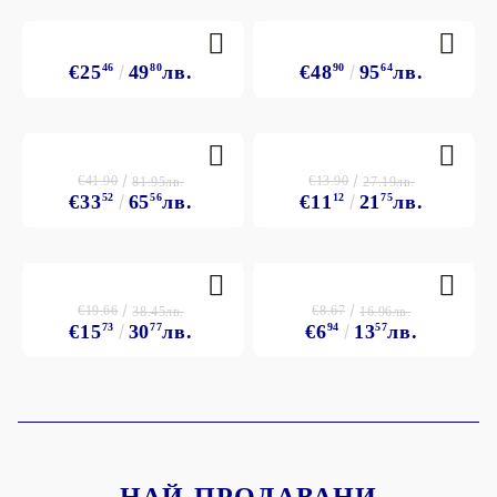
€25
46
49
80
лв.
€48
90
95
64
лв.
€41.90
€13.90
81.95лв.
27.19лв.
€33
52
65
56
лв.
€11
12
21
75
лв.
€19.66
€8.67
38.45лв.
16.96лв.
€15
73
30
77
лв.
€6
94
13
57
лв.
НАЙ-ПРОДАВАНИ