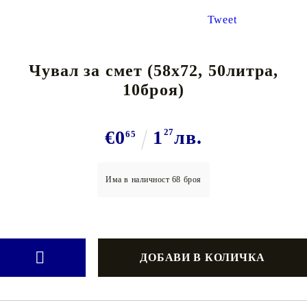
Tweet
Чувал за смет (58х72, 50литра,
10броя)
€0
1
27
лв.
65
Има в наличност
68
броя