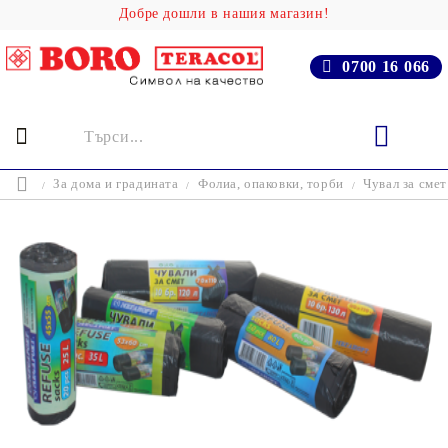
Добре дошли в нашия магазин!
0700 16 066
За дома и градината
Фолиа, опаковки, торби
Чувал за смет