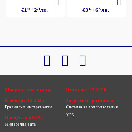
€1
40
2
74
лв.
€3
45
6
75
лв.
Мивки и смесители
Broshura_02.2026
Брошура 12.2025
За дома и градината
Градински инструменти
Система за топлоизолация
XPS
Продукти БОРО
Минерална вата