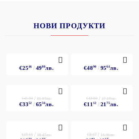
НОВИ ПРОДУКТИ
€25
46
49
80
лв.
€48
90
95
64
лв.
€41.90
€13.90
81.95лв.
27.19лв.
€33
52
65
56
лв.
€11
12
21
75
лв.
€19.66
€8.67
38.45лв.
16.96лв.