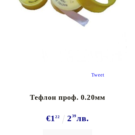
Tweet
Тефлон проф. 0.20мм
€1
2
39
лв.
22