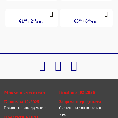
€1
40
2
74
лв.
€3
45
6
75
лв.
Мивки и смесители
Broshura_02.2026
Брошура 12.2025
За дома и градината
Градински инструменти
Система за топлоизолация
XPS
Продукти БОРО