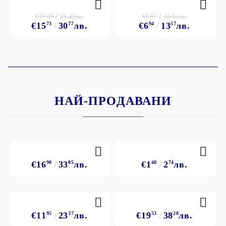
€19.66
€8.67
38.45лв.
16.96лв.
€15
73
30
77
лв.
€6
94
13
57
лв.
НАЙ-ПРОДАВАНИ
€16
90
33
05
лв.
€1
40
2
74
лв.
€11
95
23
37
лв.
€19
53
38
20
лв.