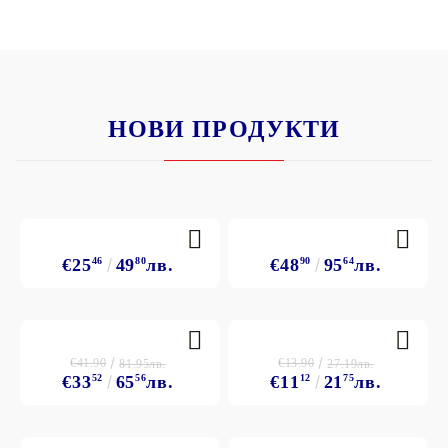
НОВИ ПРОДУКТИ
€25
46
49
80
лв.
€48
90
95
64
лв.
€41.90
€13.90
81.95лв.
27.19лв.
€33
52
65
56
лв.
€11
12
21
75
лв.