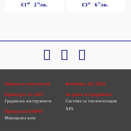
€1
40
2
74
лв.
€3
45
6
75
лв.
Мивки и смесители
Broshura_02.2026
Брошура 12.2025
За дома и градината
Градински инструменти
Система за топлоизолация
XPS
Продукти БОРО
Минерална вата