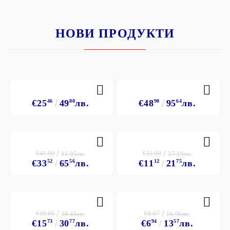
НОВИ ПРОДУКТИ
€25
46
49
80
лв.
€48
90
95
64
лв.
€41.90
€13.90
81.95лв.
27.19лв.
€33
52
65
56
лв.
€11
12
21
75
лв.
€19.66
€8.67
38.45лв.
16.96лв.
€15
73
30
77
лв.
€6
94
13
57
лв.