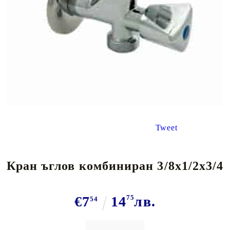
Tweet
Кран ъглов комбиниран 3/8x1/2х3/4
€7
14
75
лв.
54