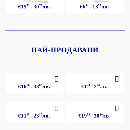
€19.66
€8.67
38.45лв.
16.96лв.
€15
73
30
77
лв.
€6
94
13
57
лв.
НАЙ-ПРОДАВАНИ
€16
90
33
05
лв.
€1
40
2
74
лв.
€11
95
23
37
лв.
€19
53
38
20
лв.