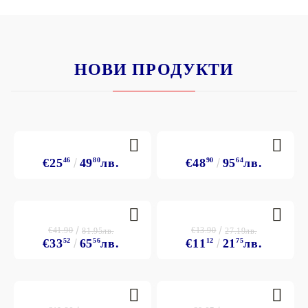
НОВИ ПРОДУКТИ
€25
46
49
80
лв.
€48
90
95
64
лв.
€41.90
€13.90
81.95лв.
27.19лв.
€33
52
65
56
лв.
€11
12
21
75
лв.