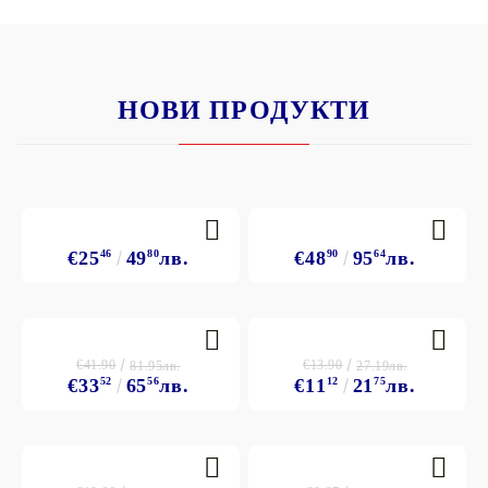
НОВИ ПРОДУКТИ
€25
46
49
80
лв.
€48
90
95
64
лв.
€41.90
€13.90
81.95лв.
27.19лв.
€33
52
65
56
лв.
€11
12
21
75
лв.