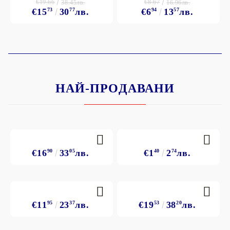
€19.66
€8.67
38.45лв.
16.96лв.
€15
73
30
77
лв.
€6
94
13
57
лв.
НАЙ-ПРОДАВАНИ
€16
90
33
05
лв.
€1
40
2
74
лв.
€11
95
23
37
лв.
€19
53
38
20
лв.