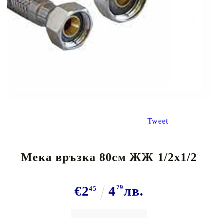
Tweet
Мека връзка 80см ЖЖ 1/2x1/2
€2
4
79
лв.
45