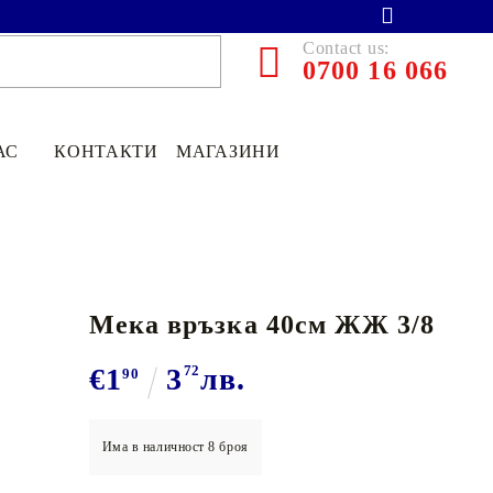
Contact us:
0700 16 066
АС
КОНТАКТИ
МАГАЗИНИ
Мека връзка 40см ЖЖ 3/8
€1
3
72
лв.
90
Има в наличност
8
броя
€13.90
27.19лв.
€11
12
21
75
лв.