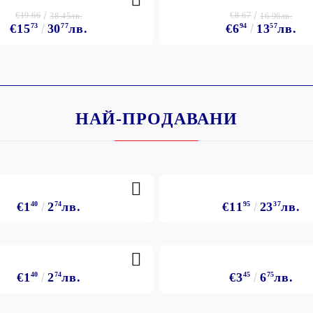
€19.66
€8.67
38.45лв.
16.96лв.
€15
73
30
77
лв.
€6
94
13
57
лв.
НАЙ-ПРОДАВАНИ
€1
40
2
74
лв.
€11
95
23
37
лв.
€1
40
2
74
лв.
€3
45
6
75
лв.