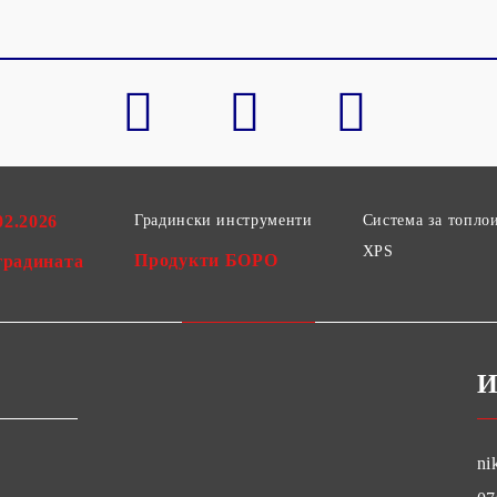
02.2026
Градински инструменти
Система за топло
XPS
Продукти БОРО
градината
И
ni