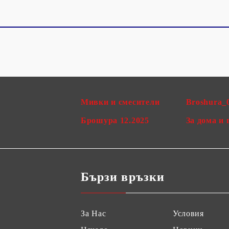
Мивки и смесители
Broshura_
Брошура 12.2025
За дома и 
Бързи връзки
За Нас
Условия