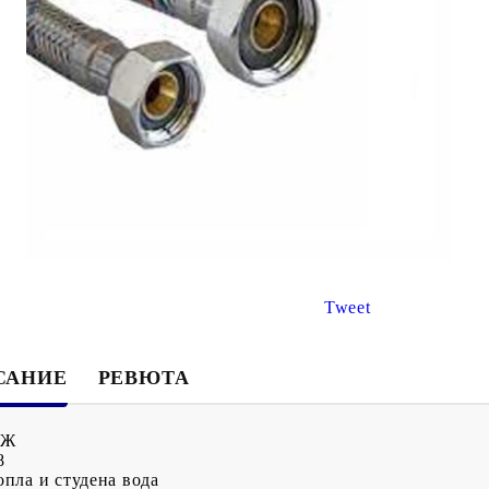
€8.67
€3.47
16.96лв.
6.79лв.
€6
94
13
57
лв.
€2
78
5
44
лв.
Tweet
САНИЕ
РЕВЮТА
ЖЖ
8
опла и студена вода