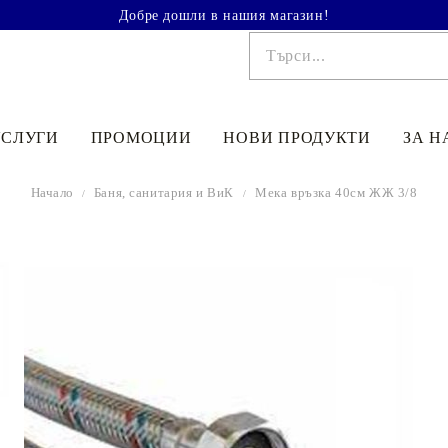
Добре дошли в нашия магазин!
УСЛУГИ
ПРОМОЦИИ
НОВИ ПРОДУКТИ
ЗА Н
Начало
Баня, cанитария и ВиК
Мека връзка 40см ЖЖ 3/8
€41.90
81.95лв.
€48
90
95
64
лв.
€33
52
65
56
лв.