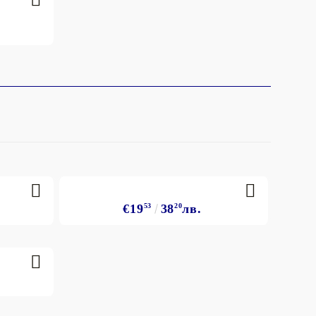
€19
53
38
20
лв.