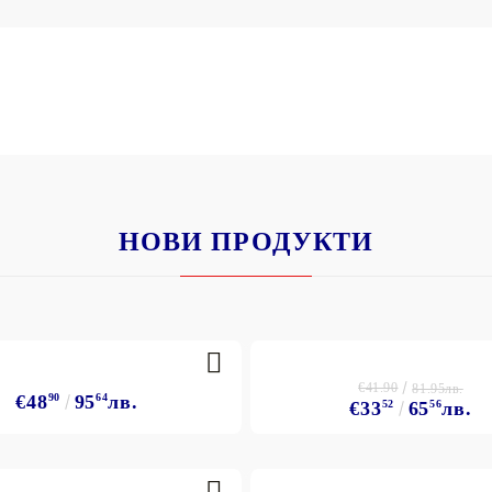
НОВИ ПРОДУКТИ
€41.90
81.95лв.
€48
90
95
64
лв.
€33
52
65
56
лв.