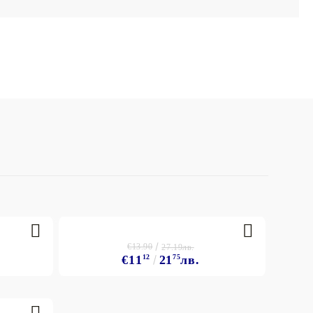
€13.90
27.19лв.
€11
12
21
75
лв.