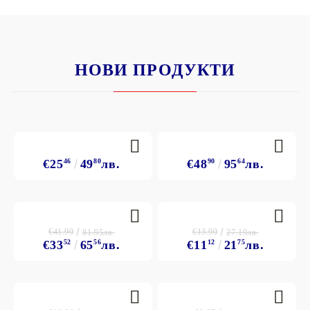
НОВИ ПРОДУКТИ
€25
46
49
80
лв.
€48
90
95
64
лв.
€41.90
€13.90
81.95лв.
27.19лв.
€33
52
65
56
лв.
€11
12
21
75
лв.