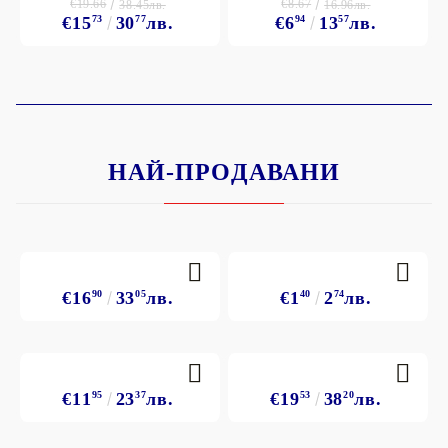
€19.66
€8.67
38.45лв.
16.96лв.
€15
73
30
77
лв.
€6
94
13
57
лв.
НАЙ-ПРОДАВАНИ
€16
90
33
05
лв.
€1
40
2
74
лв.
€11
95
23
37
лв.
€19
53
38
20
лв.