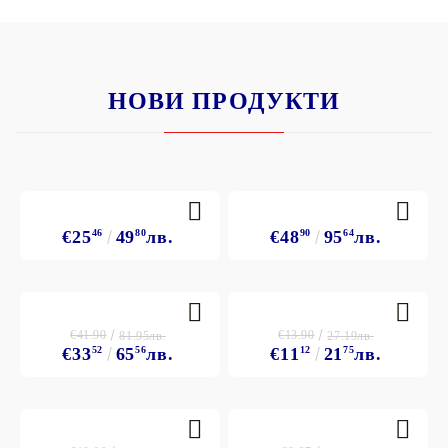
НОВИ ПРОДУКТИ
€25
46
49
80
лв.
€48
90
95
64
лв.
€41.90
€13.90
81.95лв.
27.19лв.
€33
52
65
56
лв.
€11
12
21
75
лв.