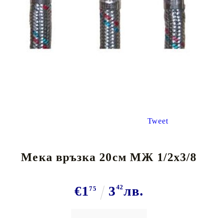
Tweet
Мека връзка 20см МЖ 1/2x3/8
€1
3
42
лв.
75