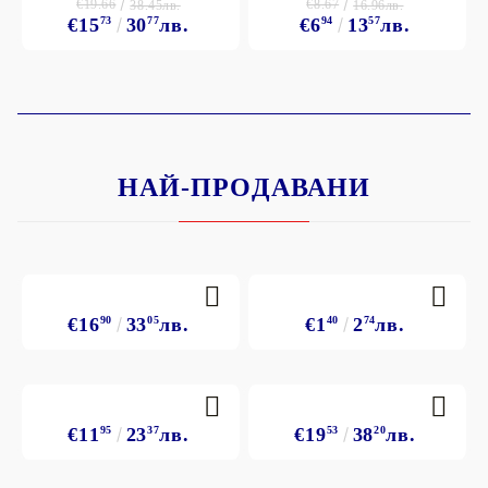
€19.66
€8.67
38.45лв.
16.96лв.
€15
73
30
77
лв.
€6
94
13
57
лв.
НАЙ-ПРОДАВАНИ
€16
90
33
05
лв.
€1
40
2
74
лв.
€11
95
23
37
лв.
€19
53
38
20
лв.