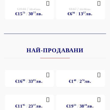
€19.66
€8.67
38.45лв.
16.96лв.
€15
73
30
77
лв.
€6
94
13
57
лв.
НАЙ-ПРОДАВАНИ
€16
90
33
05
лв.
€1
40
2
74
лв.
€11
95
23
37
лв.
€19
53
38
20
лв.