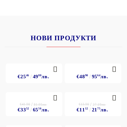
НОВИ ПРОДУКТИ
€25
46
49
80
лв.
€48
90
95
64
лв.
€41.90
€13.90
81.95лв.
27.19лв.
€33
52
65
56
лв.
€11
12
21
75
лв.