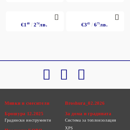
€1
40
2
74
лв.
€3
45
6
75
лв.
Мивки и смесители
Broshura_02.2026
Брошура 12.2025
За дома и градината
Градински инструменти
Система за топлоизолация
XPS