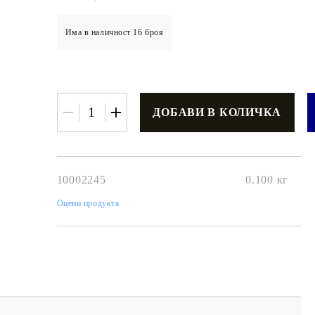
Има в наличност
16
броя
€3.42
6.69лв.
€2
74
5
36
лв.
10002245
0.100
кг
Оцени продукта