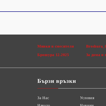
Мивки и смесители
Broshura_
Брошура 12.2025
За дома и 
Бързи връзки
За Нас
Условия
Начало
Новини