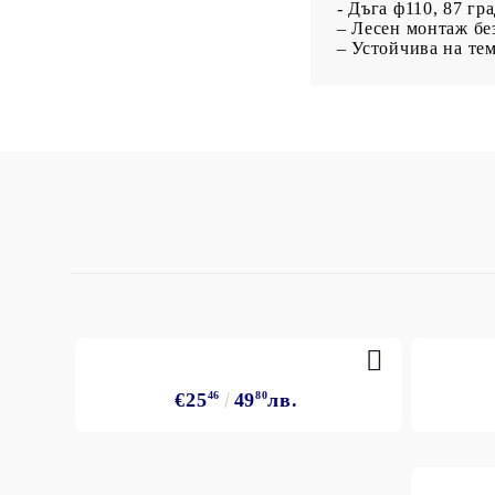
- Дъга ф110, 87 гр
Със специално
за латекс
– Лесен монтаж бе
предназначение
Фолиа, найлони
– Устойчива на те
€25
46
49
80
лв.