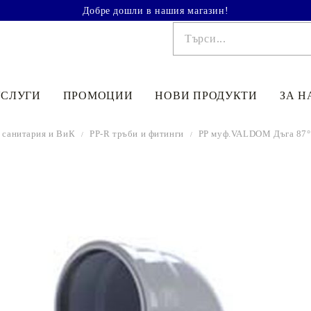
Добре дошли в нашия магазин!
УСЛУГИ
ПРОМОЦИИ
НОВИ ПРОДУКТИ
ЗА Н
, cанитария и ВиК
PP-R тръби и фитинги
PP муф.VALDOM Дъга 87° 
€41.90
81.95лв.
€48
90
95
64
лв.
€33
52
65
56
лв.