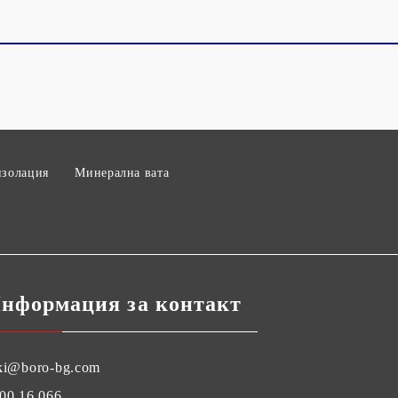
изолация
Минерална вата
нформация за контакт
ki@boro-bg.com
00 16 066