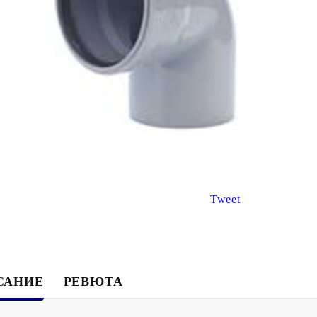
€8.67
€3.47
16.96лв.
6.79лв.
€6
94
13
57
лв.
€2
78
5
44
лв.
Tweet
САНИЕ
РЕВЮТА