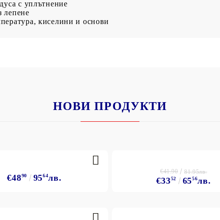
адуса с уплътнение
з лепене
мпература, киселини и основи
НОВИ ПРОДУКТИ
€41.90
81.95лв.
€48
90
95
64
лв.
€33
52
65
56
лв.