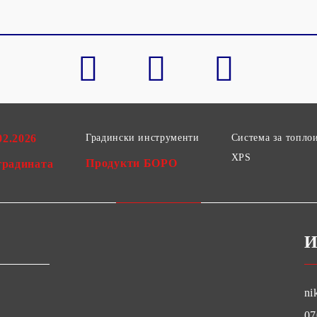
02.2026
Градински инструменти
Система за топло
XPS
Продукти БОРО
градината
И
ni
07