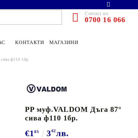
Contact us:
0700 16 066
АС
КОНТАКТИ
МАГАЗИНИ
сива ф110 1бр.
PP муф.VALDOM Дъга 87°
сива ф110 1бр.
€13.90
27.19лв.
€1
3
62
лв.
85
€11
12
21
75
лв.