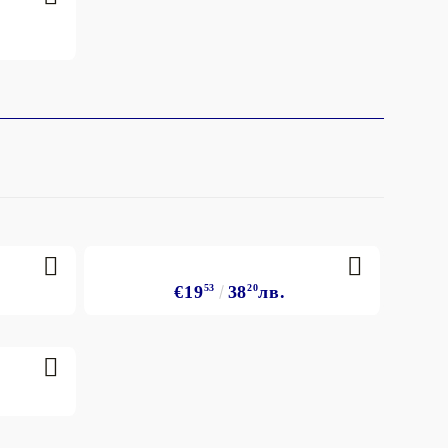
€19
53
38
20
лв.