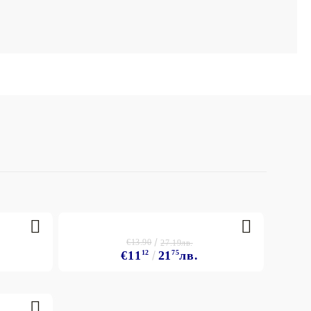
€13.90
27.19лв.
€11
12
21
75
лв.