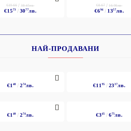
€19.66
€8.67
38.45лв.
16.96лв.
€15
73
30
77
лв.
€6
94
13
57
лв.
НАЙ-ПРОДАВАНИ
€1
40
2
74
лв.
€11
95
23
37
лв.
€1
40
2
74
лв.
€3
45
6
75
лв.