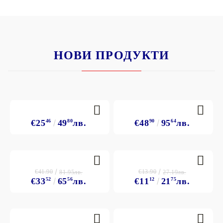
НОВИ ПРОДУКТИ
€25
46
49
80
лв.
€48
90
95
64
лв.
€41.90
€13.90
81.95лв.
27.19лв.
€33
52
65
56
лв.
€11
12
21
75
лв.