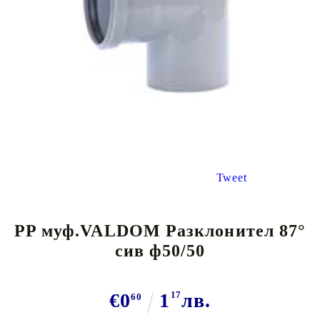
Tweet
PP муф.VALDOM Разклонител 87°
сив ф50/50
€0
1
17
лв.
60