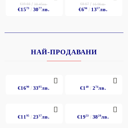
€19.66
€8.67
38.45лв.
16.96лв.
€15
73
30
77
лв.
€6
94
13
57
лв.
НАЙ-ПРОДАВАНИ
€16
90
33
05
лв.
€1
40
2
74
лв.
€11
95
23
37
лв.
€19
53
38
20
лв.