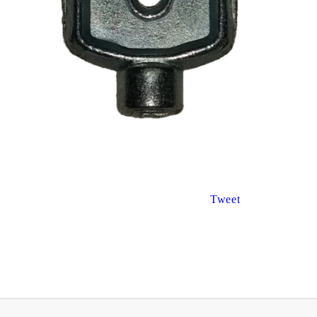
€8.67
€3.47
16.96лв.
6.79лв.
€6
94
13
57
лв.
€2
78
5
44
лв.
Tweet