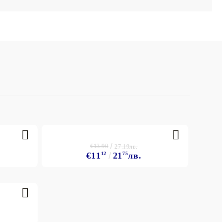
€13.90
27.19лв.
€11
12
21
75
лв.