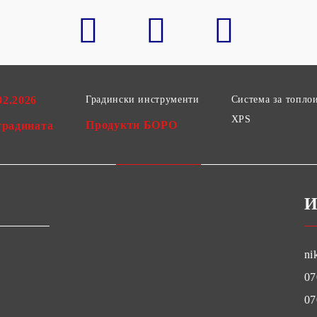
02.2026
Градински инструменти
Система за топло
XPS
Продукти БОРО
градината
И
ni
07
07