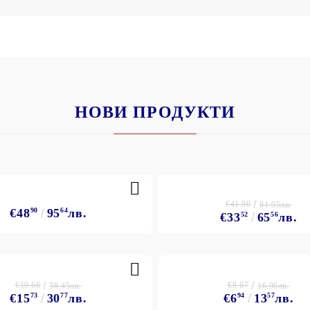
НОВИ ПРОДУКТИ
€41.90
81.95лв.
€48
90
95
64
лв.
€33
52
65
56
лв.
€19.66
€8.67
38.45лв.
16.96лв.
€15
73
30
77
лв.
€6
94
13
57
лв.