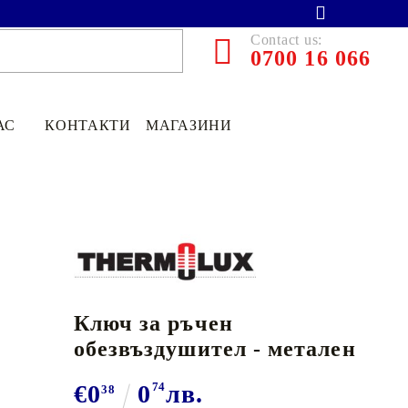
Contact us:
0700 16 066
АС
КОНТАКТИ
МАГАЗИНИ
Ключ за ръчен
обезвъздушител - метален
€13.90
27.19лв.
€0
0
74
лв.
38
€11
12
21
75
лв.