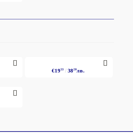
€19
53
38
20
лв.