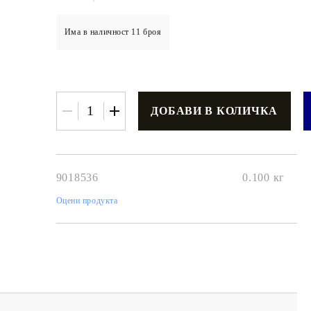
Има в наличност
11
броя
€3.42
6.69лв.
€2
74
5
36
лв.
9018536
0.100
кг
Оцени продукта