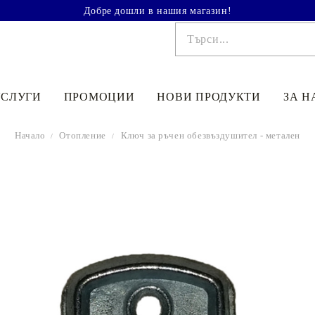
Добре дошли в нашия магазин!
УСЛУГИ
ПРОМОЦИИ
НОВИ ПРОДУКТИ
ЗА Н
Начало
Отопление
Ключ за ръчен обезвъздушител - метален
€41.90
81.95лв.
€48
90
95
64
лв.
€33
52
65
56
лв.