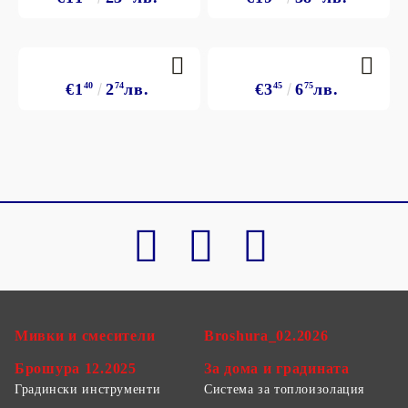
€1
40
2
74
лв.
€3
45
6
75
лв.
Мивки и смесители
Broshura_02.2026
Брошура 12.2025
За дома и градината
Градински инструменти
Система за топлоизолация