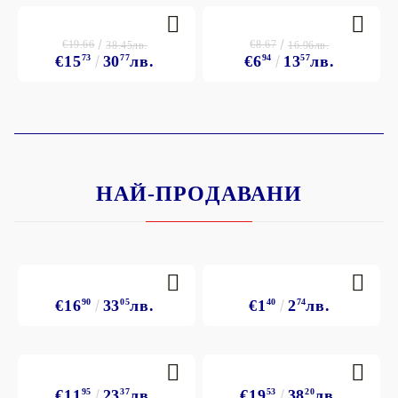
€19.66
€8.67
38.45лв.
16.96лв.
€15
73
30
77
лв.
€6
94
13
57
лв.
НАЙ-ПРОДАВАНИ
€16
90
33
05
лв.
€1
40
2
74
лв.
€11
95
23
37
лв.
€19
53
38
20
лв.