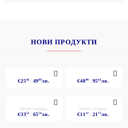
НОВИ ПРОДУКТИ
€25
46
49
80
лв.
€48
90
95
64
лв.
€41.90
€13.90
81.95лв.
27.19лв.
€33
52
65
56
лв.
€11
12
21
75
лв.