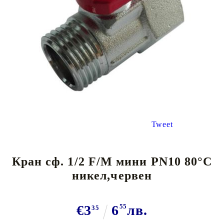
Tweet
Кран сф. 1/2 F/M мини PN10 80°C
никел,червен
€3
6
55
лв.
35