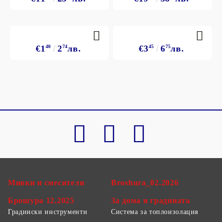
€1
40
2
74
лв.
€3
45
6
75
лв.
Мивки и смесители
Broshura_02.2026
Брошура 12.2025
За дома и градината
Градински инструменти
Система за топлоизолация