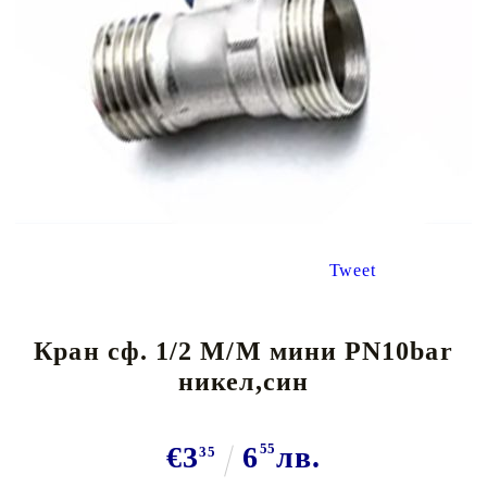
Tweet
Кран сф. 1/2 М/М мини PN10bar
никел,син
€3
6
55
лв.
35