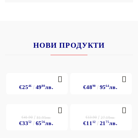
НОВИ ПРОДУКТИ
€25
46
49
80
лв.
€48
90
95
64
лв.
€41.90
€13.90
81.95лв.
27.19лв.
€33
52
65
56
лв.
€11
12
21
75
лв.