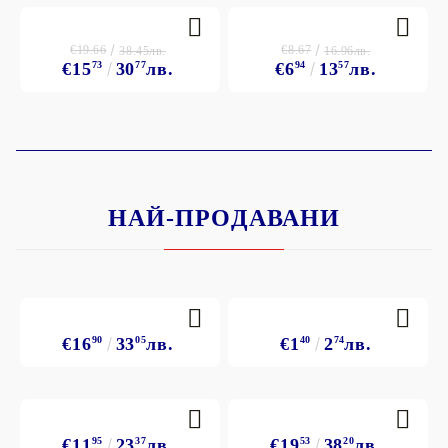
€19.66
€8.67
38.45лв.
16.96лв.
€15
73
30
77
лв.
€6
94
13
57
лв.
НАЙ-ПРОДАВАНИ
€16
90
33
05
лв.
€1
40
2
74
лв.
€11
95
23
37
лв.
€19
53
38
20
лв.