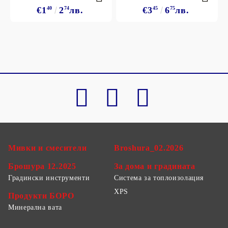
€1
40
2
74
лв.
€3
45
6
75
лв.
Мивки и смесители
Broshura_02.2026
Брошура 12.2025
За дома и градината
Градински инструменти
Система за топлоизолация
XPS
Продукти БОРО
Минерална вата