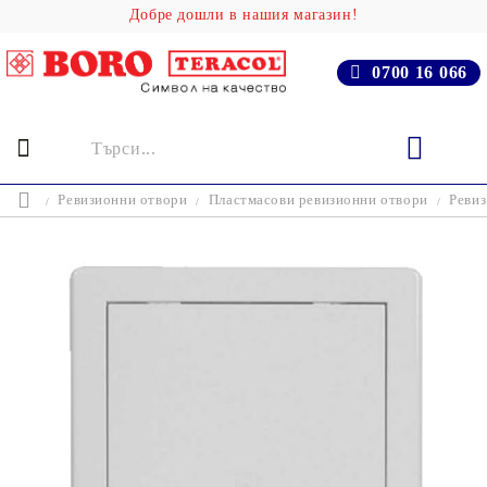
Добре дошли в нашия магазин!
0700 16 066
Ревизионни отвори
Пластмасови ревизионни отвори
Ревиз