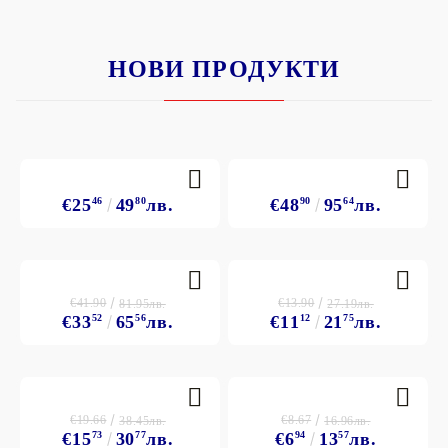
НОВИ ПРОДУКТИ
€25
46
49
80
лв.
€48
90
95
64
лв.
€41.90
€13.90
81.95лв.
27.19лв.
€33
52
65
56
лв.
€11
12
21
75
лв.
€19.66
€8.67
38.45лв.
16.96лв.
€15
73
30
77
лв.
€6
94
13
57
лв.