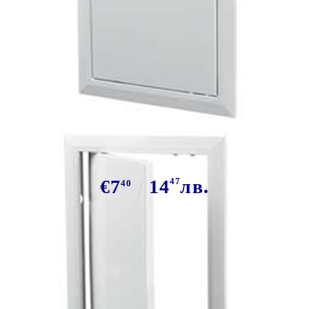
Tweet
Ревиз. вратичка D 200х400мм
€7
14
47
лв.
40
Има в наличност
4
броя