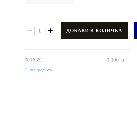
€3.42
6.69лв.
9016351
0.100
кг
€2
74
5
36
лв.
Оцени продукта