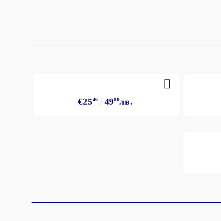
€25
46
49
80
лв.