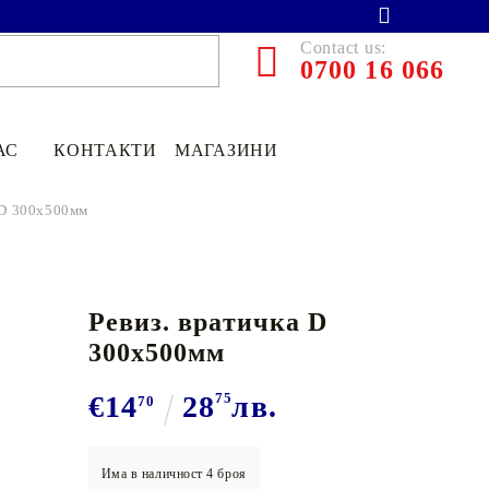
Contact us:
0700 16 066
АС
КОНТАКТИ
МАГАЗИНИ
 D 300x500мм
Ревиз. вратичка D
300x500мм
€14
28
75
лв.
70
€13.90
27.19лв.
€11
12
21
75
лв.
Има в наличност
4
броя