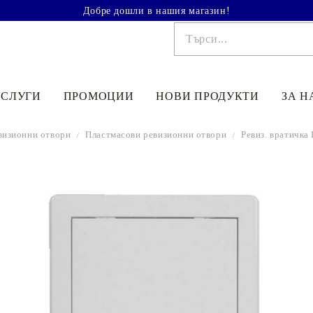
Добре дошли в нашия магазин!
УСЛУГИ
ПРОМОЦИИ
НОВИ ПРОДУКТИ
ЗА Н
визионни отвори
Пластмасови ревизионни отвори
Ревиз. вратичка
€41.90
81.95лв.
€48
90
95
64
лв.
€33
52
65
56
лв.