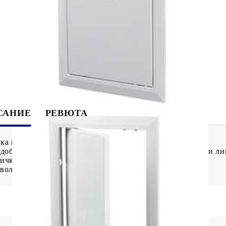
Tweet
САНИЕ
РЕВЮТА
ка изработена от висококачествена пластмаса.
удобен достъп до прикрито оборудване и/или комунални ли
ички са подходящи и за райони с висока влажност.
волява лесен монтаж и поддръжка.