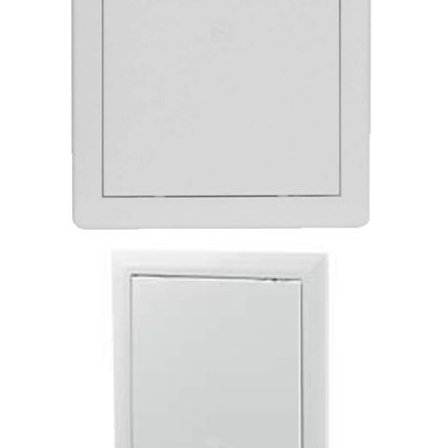
€8.67
€3.47
16.96лв.
6.79лв.
€6
94
13
57
лв.
€2
78
5
44
лв.