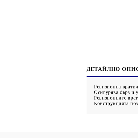
Със специално
за латекс
предназначение
Фолиа, найлони
ДЕТАЙЛНО ОПИ
Ревизионна вратич
Осигурява бърз и 
Ревизионните врат
Конструкцията поз