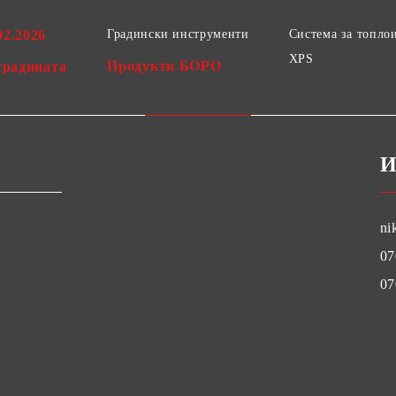
02.2026
Градински инструменти
Система за топло
XPS
Продукти БОРО
градината
И
ni
07
07