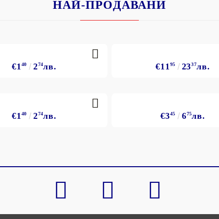
НАЙ-ПРОДАВАНИ
€1
40
2
74
лв.
€11
95
23
37
лв.
€1
40
2
74
лв.
€3
45
6
75
лв.