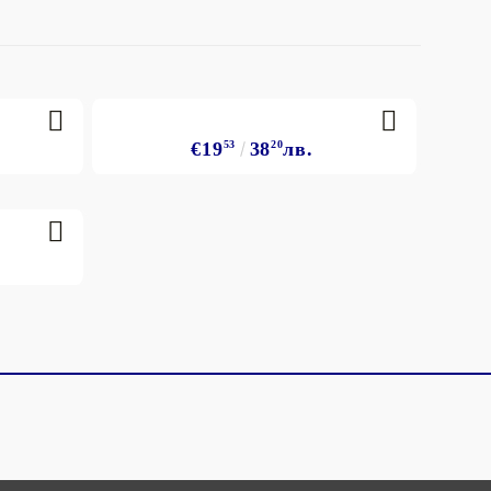
€19
53
38
20
лв.