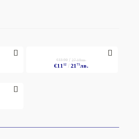
€13.90
27.19лв.
€11
12
21
75
лв.