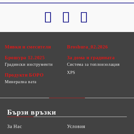
Мивки и смесители
Broshura_02.2026
Брошура 12.2025
За дома и градината
Градински инструменти
Система за топлоизолация
XPS
Продукти БОРО
Минерална вата
Бързи връзки
За Нас
Условия