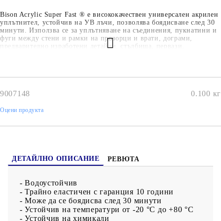
Bison Acrylic Super Fast ® е висококачествен универсален акрилен
уплътнител, устойчив на УВ лъчи, позволява боядисване след 30
минути. Използва се за уплътняване на съединения, пукнатини и
фуги между стени и рамки на прозорци и врати, дограми,
предварително изработени детайли, стълбища, первази,
гофрирани обшивки, комини, въздуховоди, водосточни тръби.
Добре залепва към стъкло, тухла, дърво, мазилка, керамични
плочки, метали и твърдо ПВЦ.
9007148
0.100
кг
Оцени продукта
ДЕТАЙЛНО ОПИСАНИЕ
РЕВЮТА
- Водоустойчив
- Трайно еластичен с гаранция 10 години
- Може да се боядисва след 30 минути
- Устойчив на температури от -20 °С до +80 °С
- Устойчив на химикали