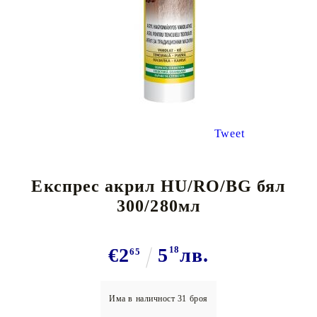
Tweet
Експрес акрил HU/RO/BG бял
300/280мл
€2
5
18
лв.
65
Има в наличност
31
броя