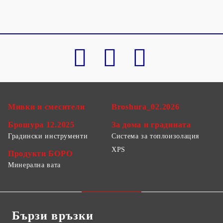
Мивки и смесители
Broshura_02.2026
Брошура 12.2025
За дома и градината
Градински инструменти
Система за топлоизолация
XPS
Продукти БОРО
Минерална вата
Бързи връзки