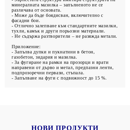
минералната мазилка – запълненото не се
различава от основата.
- Може да бъде боядисван, включително с
фасадни бои.
- Отлично залепване към стандартните мазилки,
тухли, камък и други порьозни материали.
- Не съдържа разтворители – не разяжда метали.
Приложение:
- Запълва дупки и пукнатини в бетон,
газобетон, зидария и мазилка.
- За фугиране на рамки на прозорци и врати
направени от дърво и метал, предпазни ленти,
подпрозоречни первази, стъпала.
- Запълване на фуги с подвижност до 15 %.
НОВИ ПРОДУКТИ