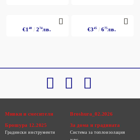
€1
40
2
74
лв.
€3
45
6
75
лв.
Мивки и смесители
Broshura_02.2026
Брошура 12.2025
За дома и градината
Градински инструменти
Система за топлоизолация