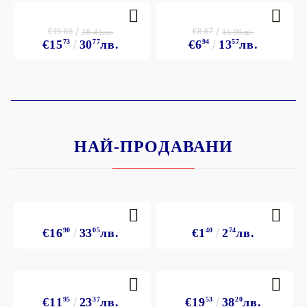
€19.66
€8.67
38.45лв.
16.96лв.
€15
73
30
77
лв.
€6
94
13
57
лв.
НАЙ-ПРОДАВАНИ
€16
90
33
05
лв.
€1
40
2
74
лв.
€11
95
23
37
лв.
€19
53
38
20
лв.