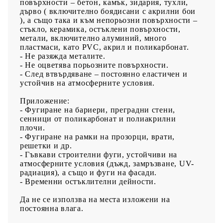
повърхности – бетон, камък, зидария, тухли,
дърво ( включително боядисани с акрилни бои
), а също така и към непорьозни повърхности –
стъкло, керамика, остъклени повърхности,
метали, включително алуминий, много
пластмаси, като PVC, акрил и поликарбонат.
- Не разяжда металите.
- Не оцветява порьозните повърхности.
- След втвърдяване – постоянно еластичен и
устойчив на атмосферните условия.
Приложение:
- Фугиране на бариери, преградни стени,
сенници от поликарбонат и полиакрилни
плочи.
- Фугиране на рамки на прозорци, врати,
решетки и др.
- Гъвкави строителни фуги, устойчиви на
атмосферните условия (дъжд, замръзване, UV-
радиация), а също и фуги на фасади.
- Временни остъклителни дейности.
Да не се използва на места изложени на
постоянна влага.