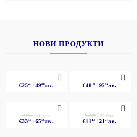
НОВИ ПРОДУКТИ
€25
46
49
80
лв.
€48
90
95
64
лв.
€41.90
€13.90
81.95лв.
27.19лв.
€33
52
65
56
лв.
€11
12
21
75
лв.