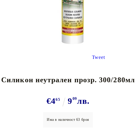
Tweet
Силикон неутрален прозр. 300/280мл
€4
9
09
лв.
65
Има в наличност
63
броя