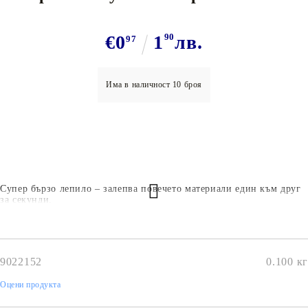
€0
1
90
лв.
97
Има в наличност
10
броя
Супер бързо лепило – залепва повечето материали един към друг
за секунди.
9022152
0.100
кг
Оцени продукта