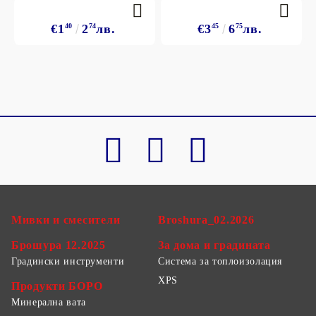
€1
40
2
74
лв.
€3
45
6
75
лв.
Мивки и смесители
Broshura_02.2026
Брошура 12.2025
За дома и градината
Градински инструменти
Система за топлоизолация
XPS
Продукти БОРО
Минерална вата