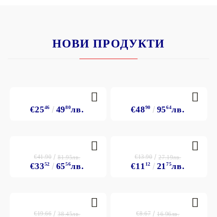
НОВИ ПРОДУКТИ
€25
46
49
80
лв.
€48
90
95
64
лв.
€41.90
€13.90
81.95лв.
27.19лв.
€33
52
65
56
лв.
€11
12
21
75
лв.
€19.66
€8.67
38.45лв.
16.96лв.