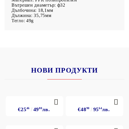
Вътрешен диаметър: ф32
Дълбочина: 18,1мм
Дължина: 35,75мм
Тегло: 49g
НОВИ ПРОДУКТИ
€25
46
49
80
лв.
€48
90
95
64
лв.