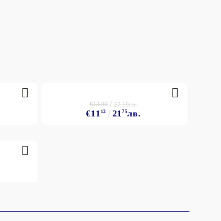
€13.90
27.19лв.
€11
12
21
75
лв.