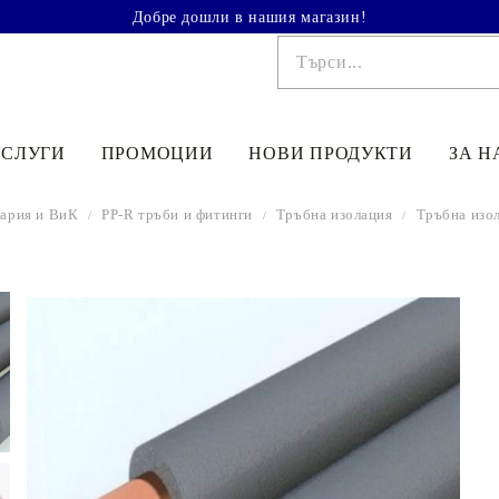
Добре дошли в нашия магазин!
УСЛУГИ
ПРОМОЦИИ
НОВИ ПРОДУКТИ
ЗА Н
тария и ВиК
PP-R тръби и фитинги
Тръбна изолация
Тръбна изол
€41.90
81.95лв.
€48
90
95
64
лв.
€33
52
65
56
лв.