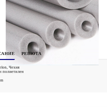
Tweet
САНИЕ
РЕВЮТА
elon, Чехия
н полиетилен
mm