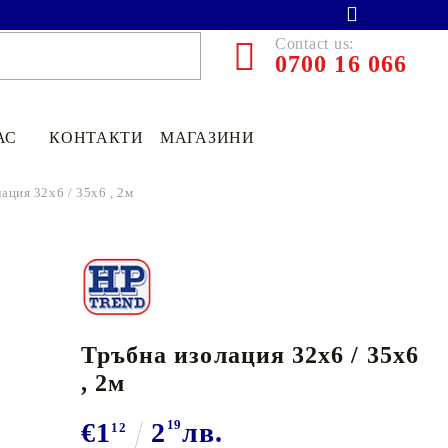
Contact us:
0700 16 066
АС
КОНТАКТИ
МАГАЗИНИ
ация 32x6 / 35x6 , 2м
Тръбна изолация 32x6 / 35x6
, 2м
€13.90
27.19лв.
€1
2
19
лв.
12
€11
12
21
75
лв.