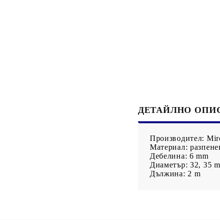
Със специално
за латекс
предназначение
Фолиа, найлони
ДЕТАЙЛНО ОПИ
Производител: Mir
Материал: разпене
Дебелина: 6 mm
Диаметър: 32, 35 
Дължина: 2 m