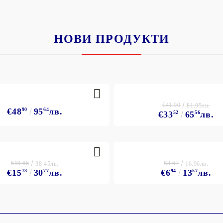
НОВИ ПРОДУКТИ
€41.90
81.95лв.
€48
90
95
64
лв.
€33
52
65
56
лв.
€19.66
€8.67
38.45лв.
16.96лв.
€15
73
30
77
лв.
€6
94
13
57
лв.