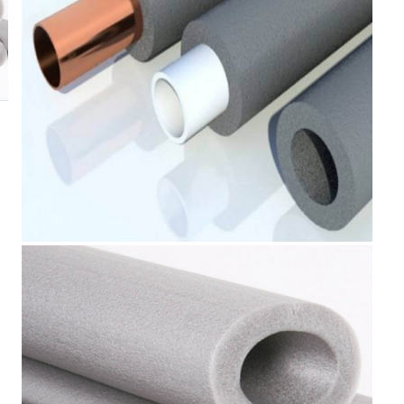
€8.67
€3.47
16.96лв.
6.79лв.
€6
94
13
57
лв.
€2
78
5
44
лв.