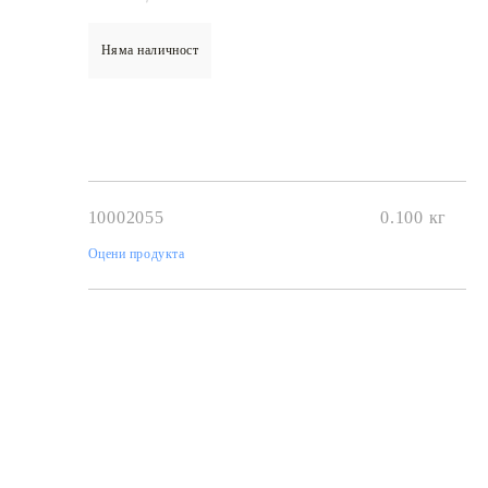
Няма наличност
€3.42
6.69лв.
€2
74
5
36
лв.
10002055
0.100
кг
Оцени продукта