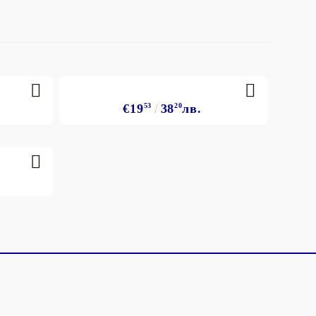
€19
53
38
20
лв.