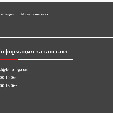
изолация
Минерална вата
нформация за контакт
ki@boro-bg.com
00 16 066
00 16 066