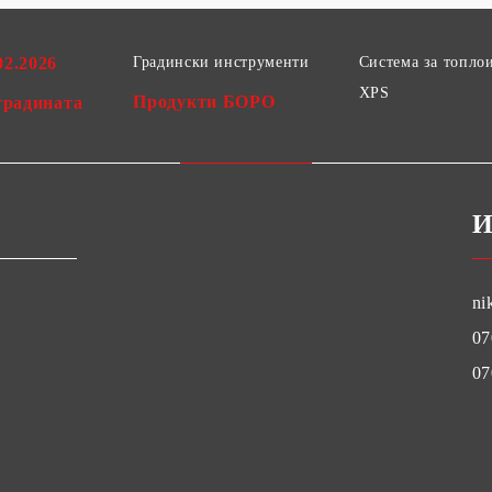
02.2026
Градински инструменти
Система за топло
XPS
Продукти БОРО
градината
И
ni
07
07