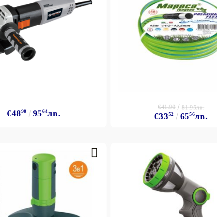
€41.90
81.95лв.
€48
90
95
64
лв.
€33
52
65
56
лв.