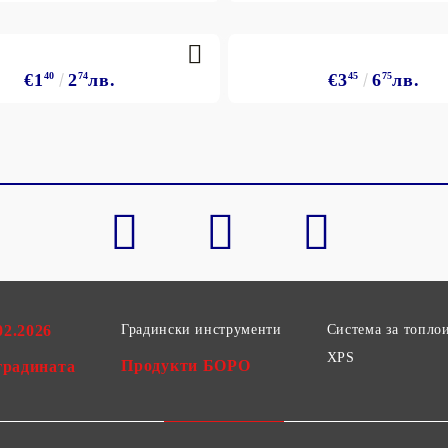
€1
40
2
74
лв.
€3
45
6
75
лв.
02.2026
Градински инструменти
Система за топло
XPS
Продукти БОРО
градината