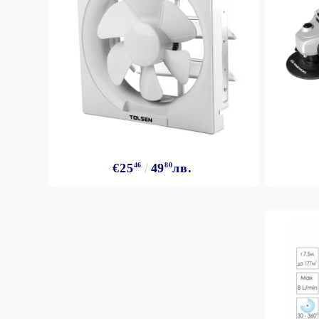
€25
46
49
80
лв.