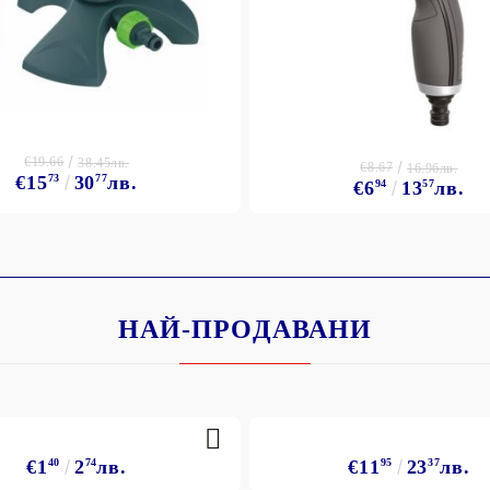
€19.66
38.45лв.
€8.67
16.96лв.
€15
73
30
77
лв.
€6
94
13
57
лв.
НАЙ-ПРОДАВАНИ
€1
40
2
74
лв.
€11
95
23
37
лв.