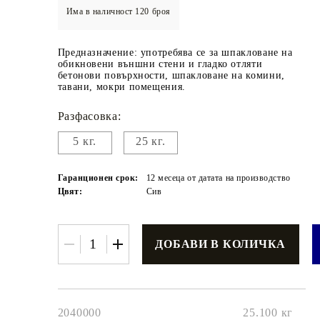
Има в наличност
120
броя
Предназначение: употребява се за шпакловане на
обикновени външни стени и гладко отляти
бетонови повърхности, шпакловане на комини,
тавани, мокри помещения.
Разфасовка:
€3.42
6.69лв.
5 кг.
25 кг.
€2
74
5
36
лв.
Гаранционен срок:
12 месеца от датата на производство
Цвят:
Сив
2040000
25.100
кг