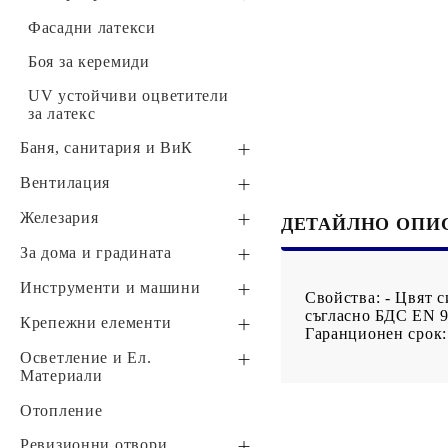
Готови цветни латекси
Фасадни латекси
Стандартни интериорни
Боя за керемиди
латекси
UV устойчиви оцветители
Със специално
за латекс
предназначение
Баня, cанитария и ВиК
ВиК части
Вентилация
Кранове
Изолации
Въздуховоди
Железария
ДЕТАЙЛНО ОПИ
Канализация
Монтажни ленти
За дома и градината
Обзавеждане за баня
Вериги
Маркучи и мрежи
Инструменти и машини
Свойства: - Цвят с
съгласно БДС EN 99
PP-R тръби и фитинги
Обков
Стълби
Бояджийски инструменти
Крепежни елементи
Гаранционен срок:
Тръбна изолация
Фолиа, опаковки, торби
Четки за боя
Инструменти за плочки
Скоби за монтаж на
Осветление и Ел.
тръби, кабели
Материали
Фитинги
Безжични звънци и
Инструменти за
домофони
шпакловане
Шпилки
Щепсели
Отопление
Тапи
Тръби
Градински инструменти
Помощни инструменти
Шайби
Фасунги
Ревизионни отвори