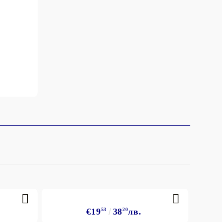
€19
53
38
20
лв.