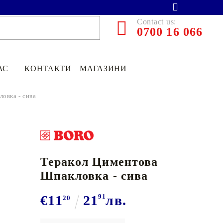
Contact us:
0700 16 066
АС
КОНТАКТИ
МАГАЗИНИ
овка - сива
Теракол Циментова
Шпакловка - сива
€11
21
91
лв.
20
€13.90
27.19лв.
€11
12
21
75
лв.