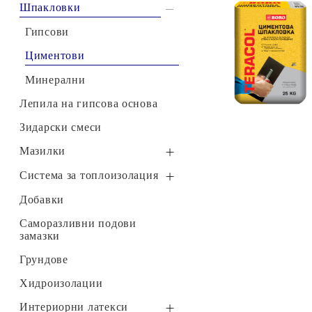
Инструменти и машини
С подобрени якостни
Шпакловки
показатели
Крепежни елементи
Гипсови
Супереластични,
Осветление и Ел. Материали
гъвкави лепила
Циментови
Отопление
Минерални
Подови и стенни покрития, первази и
лайстни
Лепила на гипсова основа
Ревизионни отвори
Зидарски смеси
€19.66
38.45лв.
€15
73
30
77
лв.
Строителство
Мазилки
Мивки и смесители
СУХИ
Система за топлоизолация
Брошура 12.2025
Водооткапващи профили
Добавки
Broshura_02.2026
XPS
Саморазливни подови
замазки
Минерална вата
Грундове
Хидроизолации
Интериорни латекси