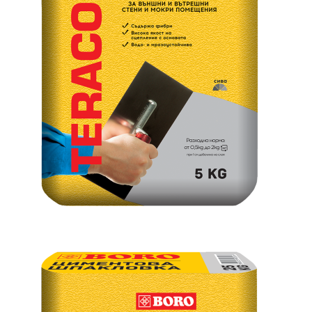
€8.67
€3.47
16.96лв.
6.79лв.
€6
94
13
57
лв.
€2
78
5
44
лв.