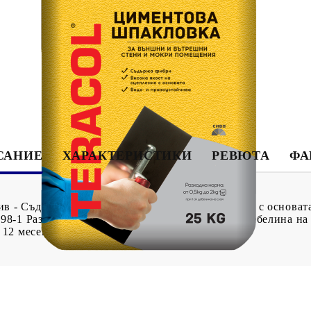
Tweet
САНИЕ
ХАРАКТЕРИСТИКИ
РЕВЮТА
ФА
ив - Съдържа фибри - Висока якост на сцепление с основат
8-1 Разходна норма: 0,5 – 2,0 kg/m² при 1 mm дебелина на
 12 месеца от датата на производство