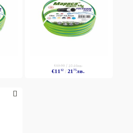
€13.90
27.19лв.
€11
12
21
75
лв.