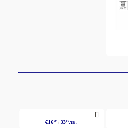
€16
90
33
05
лв.