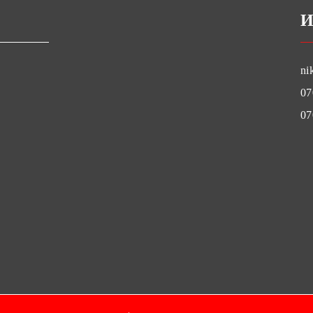
И
ni
07
07