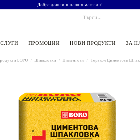
Добре дошли в нашия магазин!
УСЛУГИ
ПРОМОЦИИ
НОВИ ПРОДУКТИ
ЗА Н
родукти БОРО
Шпакловки
Циментови
Теракол Циментова Шпакл
€41.90
81.95лв.
€48
90
95
64
лв.
€33
52
65
56
лв.