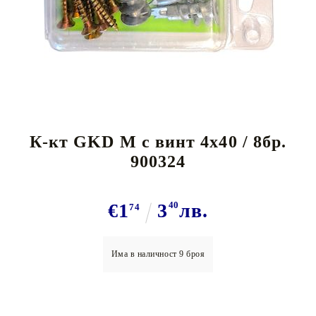
Tweet
К-кт GKD M с винт 4x40 / 8бр.
900324
€1
3
40
лв.
74
Има в наличност
9
броя