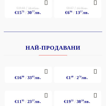
€19.66
€8.67
38.45лв.
16.96лв.
€15
73
30
77
лв.
€6
94
13
57
лв.
НАЙ-ПРОДАВАНИ
€16
90
33
05
лв.
€1
40
2
74
лв.
€11
95
23
37
лв.
€19
53
38
20
лв.