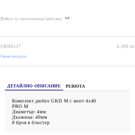
Дюбел за гипсокартон метален
10006137
0.100
кг
Оцени продукта
ДЕТАЙЛНО ОПИСАНИЕ
РЕВЮТА
Комплект дюбел GKD M с винт 4x40
PRO M
Диаметър: 4мм
Дължина: 40мм
8 броя в блистер