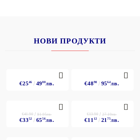
НОВИ ПРОДУКТИ
€25
46
49
80
лв.
€48
90
95
64
лв.
€41.90
€13.90
81.95лв.
27.19лв.
€33
52
65
56
лв.
€11
12
21
75
лв.