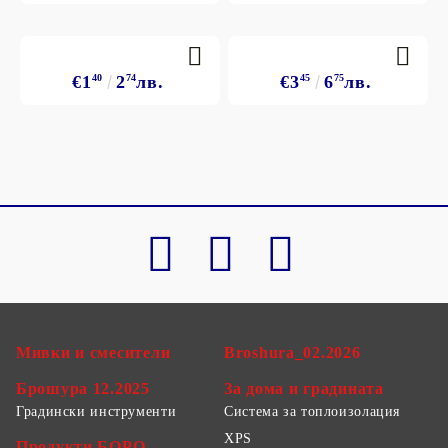
€1
40
2
74
лв.
€3
45
6
75
лв.
Мивки и смесители
Broshura_02.2026
Брошура 12.2025
За дома и градината
Градински инструменти
Система за топлоизолация
XPS
Продукти БОРО