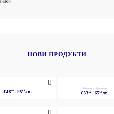
айлон
НОВИ ПРОДУКТИ
€41.90
81.95лв.
€48
90
95
64
лв.
€33
52
65
56
лв.