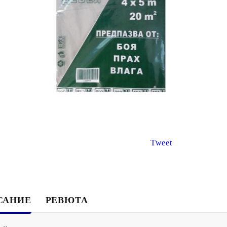
€8.67
€3.47
16.96лв.
6.79лв.
€6
94
13
57
лв.
€2
78
5
44
лв.
Tweet
САНИЕ
РЕВЮТА