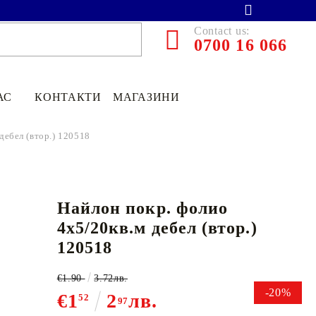
Contact us:
0700 16 066
АС
КОНТАКТИ
МАГАЗИНИ
дебел (втор.) 120518
Найлон покр. фолио
4х5/20кв.м дебел (втор.)
120518
€1.90
3.72лв.
-20%
€13.90
27.19лв.
€1
2
лв.
52
97
€11
12
21
75
лв.