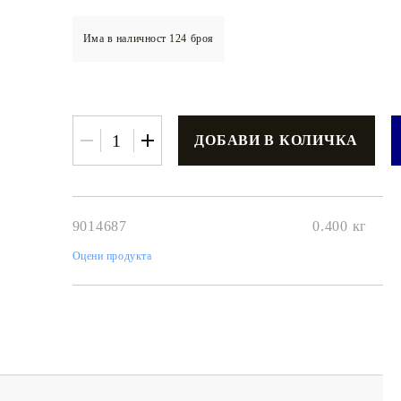
Има в наличност
124
броя
€3.42
6.69лв.
€2
74
5
36
лв.
9014687
0.400
кг
Оцени продукта