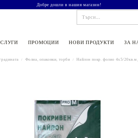
Добре дошли в нашия магазин!
УСЛУГИ
ПРОМОЦИИ
НОВИ ПРОДУКТИ
ЗА Н
 градината
Фолиа, опаковки, торби
Найлон покр. фолио 4х5/20кв.м 
€41.90
81.95лв.
€48
90
95
64
лв.
€33
52
65
56
лв.