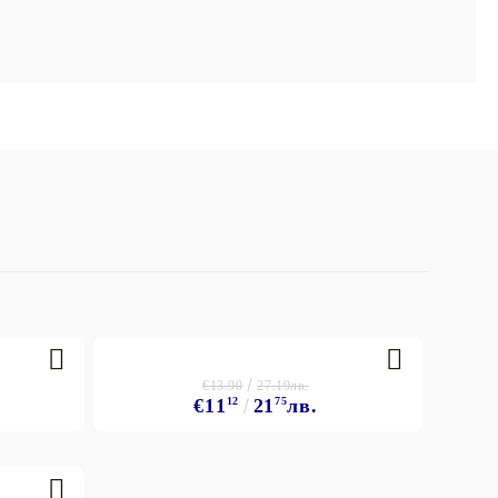
€13.90
27.19лв.
€11
12
21
75
лв.