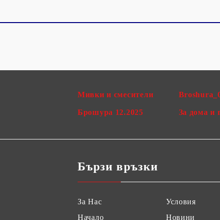
Мивки и смесители
Broshura_
Брошура 12.2025
За дома и 
Бързи връзки
За Нас
Условия
Начало
Новини