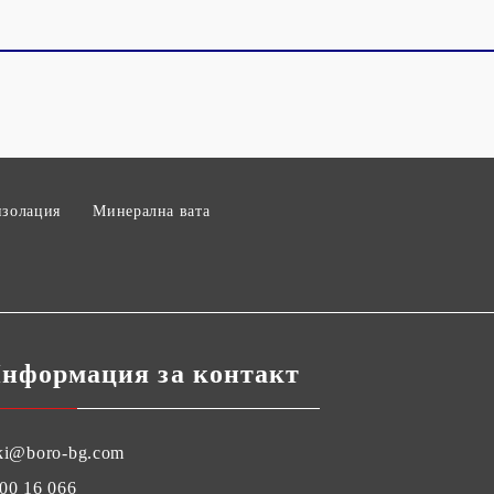
изолация
Минерална вата
нформация за контакт
ki@boro-bg.com
00 16 066