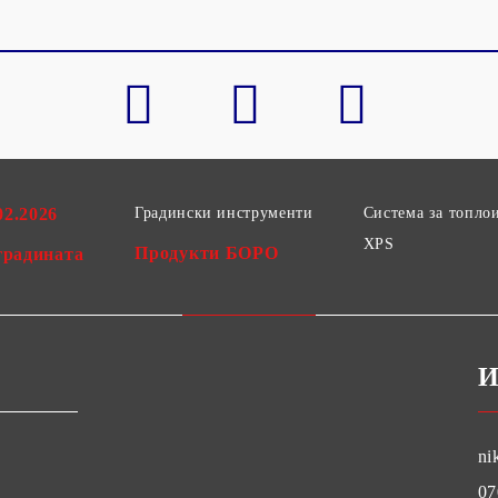
02.2026
Градински инструменти
Система за топло
XPS
Продукти БОРО
градината
И
ni
07