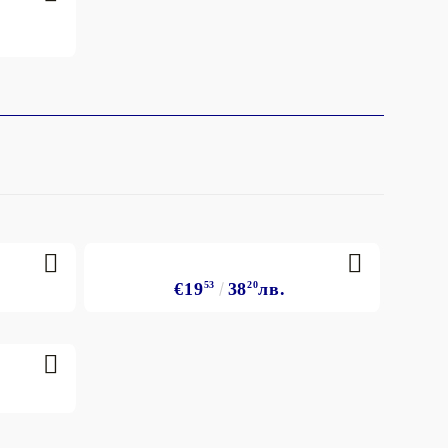
€19
53
38
20
лв.