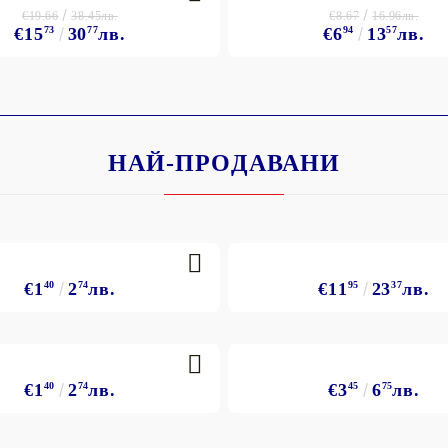
€19.66
€8.67
38.45лв.
16.96лв.
€15
73
30
77
лв.
€6
94
13
57
лв.
НАЙ-ПРОДАВАНИ
€1
40
2
74
лв.
€11
95
23
37
лв.
€1
40
2
74
лв.
€3
45
6
75
лв.