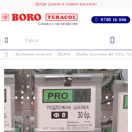
Добре дошли в нашия магазин!
0700 16 066
Крепежни елементи
Шайби
Шайба подложна ф8 /30бр./1б