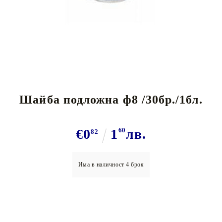
Tweet
Шайба подложна ф8 /30бр./1бл.
€0
1
60
лв.
82
Има в наличност
4
броя