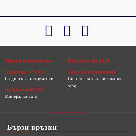
Мивки и смесители
Broshura_02.2026
Брошура 12.2025
За дома и градината
Градински инструменти
Система за топлоизолация
XPS
Продукти БОРО
Минерална вата
Бързи връзки