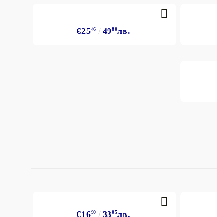
€25
46
49
80
лв.
€16
90
33
05
лв.