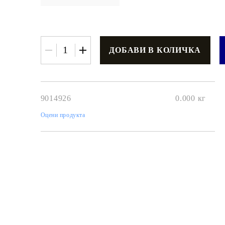
€3.42
6.69лв.
9014926
0.000
кг
€2
74
5
36
лв.
Оцени продукта