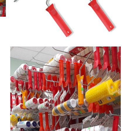
€8.67
€3.47
16.96лв.
6.79лв.
€6
94
13
57
лв.
€2
78
5
44
лв.