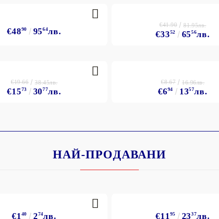
€41.90
81.95лв.
€48
90
95
64
лв.
€33
52
65
56
лв.
€19.66
€8.67
38.45лв.
16.96лв.
€15
73
30
77
лв.
€6
94
13
57
лв.
НАЙ-ПРОДАВАНИ
€1
40
2
74
лв.
€11
95
23
37
лв.