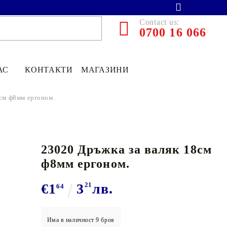
Contact us:
0700 16 066
АС
КОНТАКТИ
МАГАЗИНИ
8см ф8мм ергоном.
23020 Дръжка за валяк 18см
ф8мм ергоном.
€1
3
21
лв.
64
€13.90
27.19лв.
€11
12
21
75
лв.
Има в наличност
9
броя