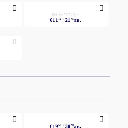
€13.90
27.19лв.
€11
12
21
75
лв.
€19
53
38
20
лв.