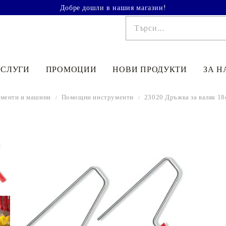
Добре дошли в нашия магазин!
УСЛУГИ
ПРОМОЦИИ
НОВИ ПРОДУКТИ
ЗА Н
менти и машини
Помощни инструменти
23020 Дръжка за валяк 1
€41.90
81.95лв.
€48
90
95
64
лв.
€33
52
65
56
лв.