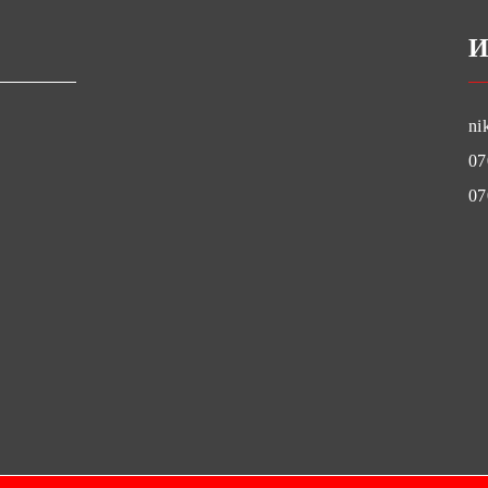
И
ni
07
07