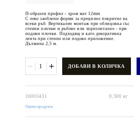
П-образен профил - хром мат 12mm
С леко заоблени форми за прецизно покритие на
всеки ръб. Вертикален монтаж при облицовка със
стенни плочки и ръбове или хоризонтално - при
подови плочки. Подходящ и като декоративна
лента при стенно или подово приложение.
Дължина 2,5 м.
€3.42
6.69лв.
€2
74
5
36
лв.
10003431
0.500
кг
Оцени продукта