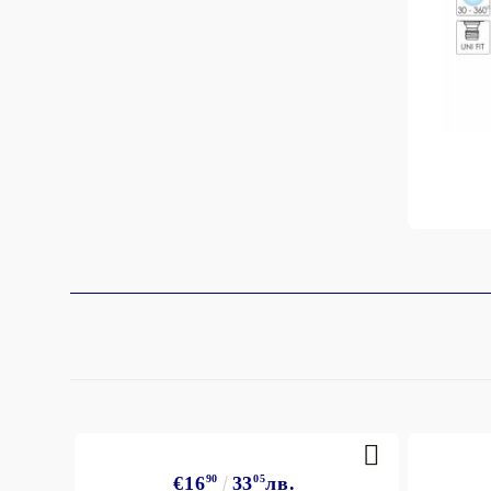
€16
90
33
05
лв.