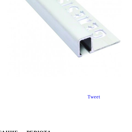
€8.67
€3.47
16.96лв.
6.79лв.
€6
94
13
57
лв.
€2
78
5
44
лв.
Tweet