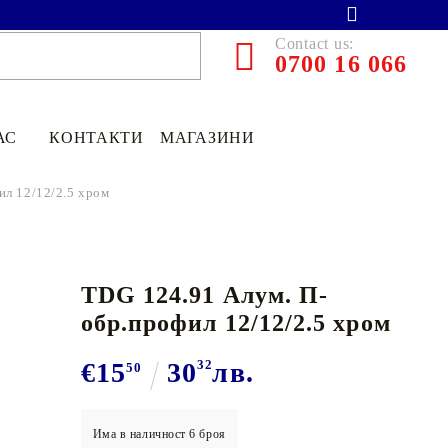
Contact us:
0700 16 066
АС
КОНТАКТИ
МАГАЗИНИ
ил 12/12/2.5 хром
TDG 124.91 Алум. П-
обр.профил 12/12/2.5 хром
€15
30
32
лв.
50
€13.90
27.19лв.
€11
12
21
75
лв.
Има в наличност
6
броя