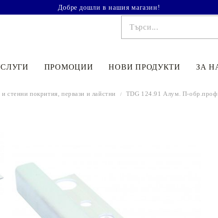
Добре дошли в нашия магазин!
УСЛУГИ
ПРОМОЦИИ
НОВИ ПРОДУКТИ
ЗА Н
и стенни покрития, первази и лайстни
TDG 124.91 Алум. П-обр.проф
€41.90
81.95лв.
€48
90
95
64
лв.
€33
52
65
56
лв.