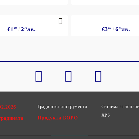
€1
40
2
74
лв.
€3
45
6
75
лв.
02.2026
Градински инструменти
Система за топло
XPS
Продукти БОРО
градината