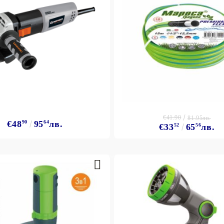
€41.90
81.95лв.
€48
90
95
64
лв.
€33
52
65
56
лв.