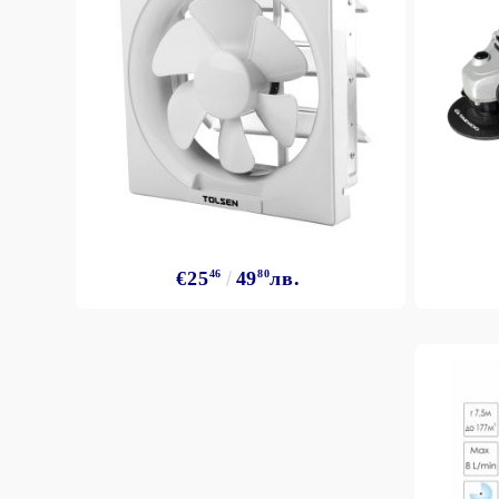
€25
46
49
80
лв.