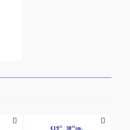
€19
53
38
20
лв.