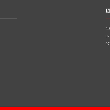
И
ni
07
07