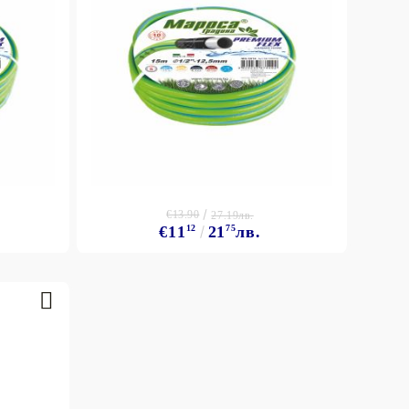
€13.90
27.19лв.
€11
12
21
75
лв.