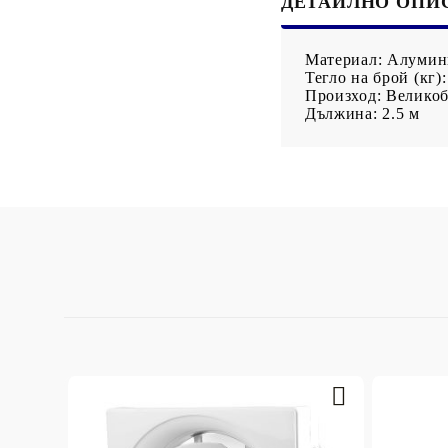
ДЕТАЙЛНО ОПИ
Със специално
за латекс
предназначение
Фолиа, найлони
Материал: Алуми
Тегло на брой (кг):
Произход: Велико
Дължина: 2.5 м