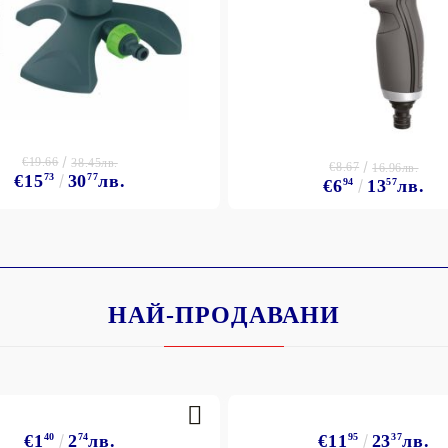
€19.66
38.45лв.
€8.67
16.96лв.
€15
73
30
77
лв.
€6
94
13
57
лв.
НАЙ-ПРОДАВАНИ
€1
40
2
74
лв.
€11
95
23
37
лв.