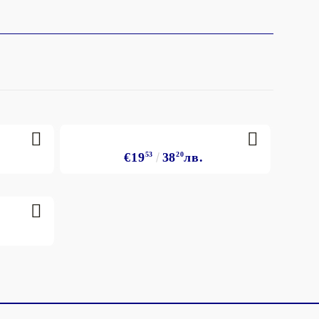
€19
53
38
20
лв.