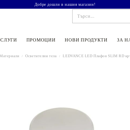
Добре дошли в нашия магазин!
УСЛУГИ
ПРОМОЦИИ
НОВИ ПРОДУКТИ
ЗА Н
 Материали
Осветителни тела
LEDVANCE LED Плафон SLIM RD кръг
€41.90
81.95лв.
€48
90
95
64
лв.
€33
52
65
56
лв.