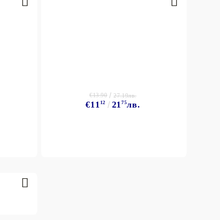
€13.90
27.19лв.
€11
12
21
75
лв.