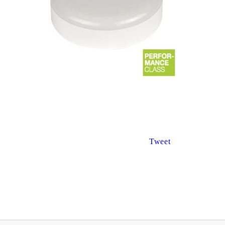
€8.67
€3.47
16.96лв.
6.79лв.
€6
94
13
57
лв.
€2
78
5
44
лв.
Tweet