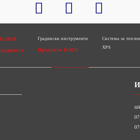
02.2026
Градински инструменти
Система за топло
XPS
Продукти БОРО
градината
И
ni
07
07