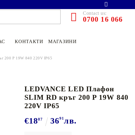
Contact us:
0700 16 066
АС
КОНТАКТИ
МАГАЗИНИ
 200 P 19W 840 220V IP65
LEDVANCE LED Плафон
SLIM RD кръг 200 P 19W 840
220V IP65
€18
36
91
лв.
87
€13.90
27.19лв.
€11
12
21
75
лв.