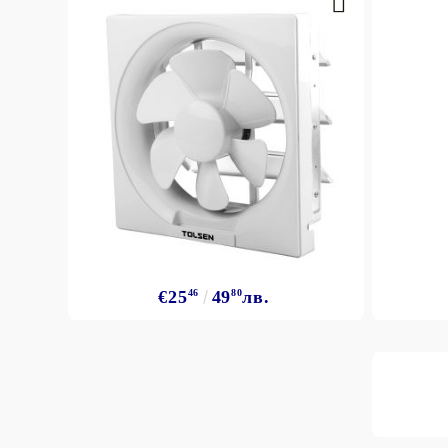
€25
46
49
80
лв.