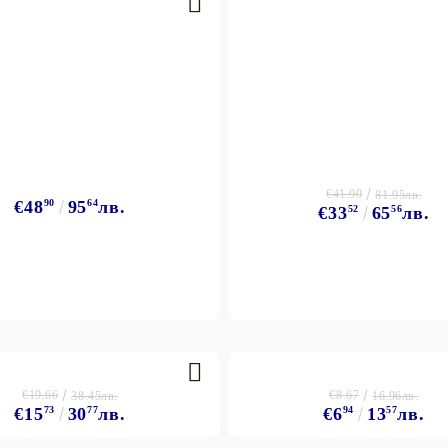
€41.90
81.95лв.
€48
90
95
64
лв.
€33
52
65
56
лв.
€19.66
€8.67
38.45лв.
16.96лв.
€15
73
30
77
лв.
€6
94
13
57
лв.