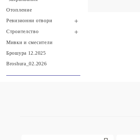
Със специално
за латекс
предназначение
Отопление
Ревизионни отвори
Пластмасови ревизионни
Строителство
отвори
Гипсокартон, гипсфазер,
Мивки и смесители
Уплътнители
профили и аксесоари
Брошура 12.2025
Изолации
Broshura_02.2026
Лепила и уплътнители
Материали за зидария
Строителна химия
Фолиа, найлони