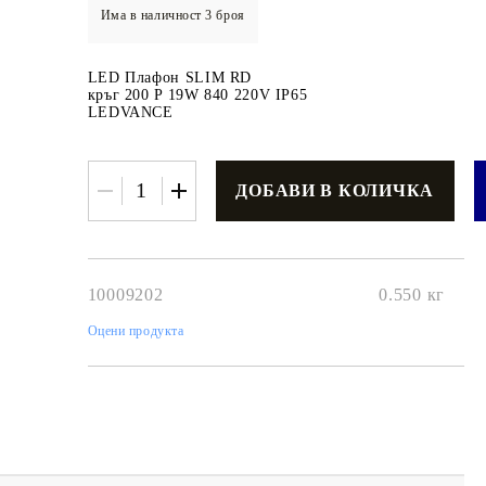
Има в наличност
3
броя
LED Плафон SLIM RD
кръг 200 P 19W 840 220V IP65
LEDVANCE
€3.42
6.69лв.
€2
74
5
36
лв.
10009202
0.550
кг
Оцени продукта