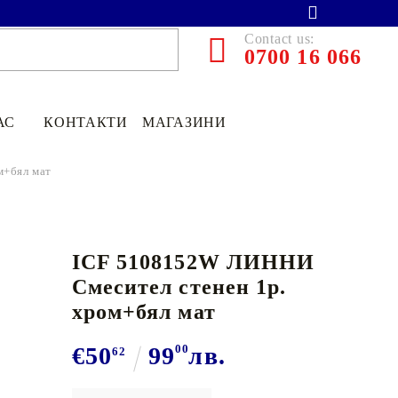
Contact us:
0700 16 066
АС
КОНТАКТИ
МАГАЗИНИ
м+бял мат
ICF 5108152W ЛИННИ
Смесител стенен 1р.
хром+бял мат
€50
99
00
лв.
62
€13.90
27.19лв.
€11
12
21
75
лв.