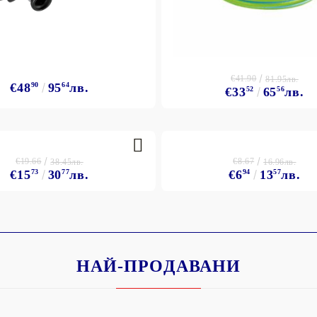
€41.90
81.95лв.
€48
90
95
64
лв.
€33
52
65
56
лв.
€19.66
€8.67
38.45лв.
16.96лв.
€15
73
30
77
лв.
€6
94
13
57
лв.
НАЙ-ПРОДАВАНИ