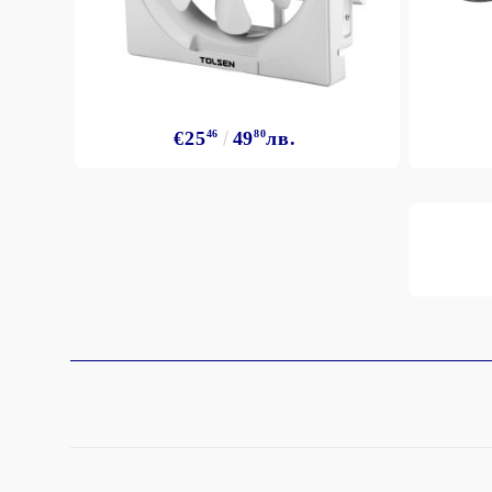
€25
46
49
80
лв.