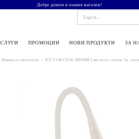
Добре дошли в нашия магазин!
УСЛУГИ
ПРОМОЦИИ
НОВИ ПРОДУКТИ
ЗА Н
Мивки и смесители
ICF 5108152W ЛИННИ Смесител стенен 1р. хро
€41.90
81.95лв.
€48
90
95
64
лв.
€33
52
65
56
лв.