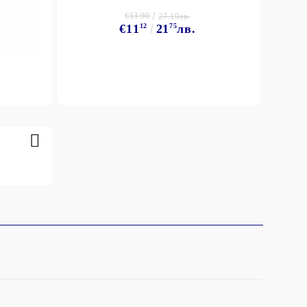
€13.90
27.19лв.
€11
12
21
75
лв.