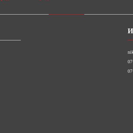
И
ni
07
07