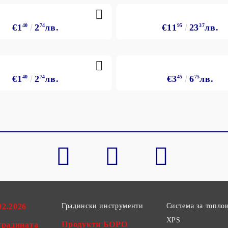
€1
40
2
74
лв.
€11
95
23
37
лв.
€1
40
2
74
лв.
€3
45
6
75
лв.
02.2026
Градински инструменти
Система за топло
XPS
Продукти БОРО
градината