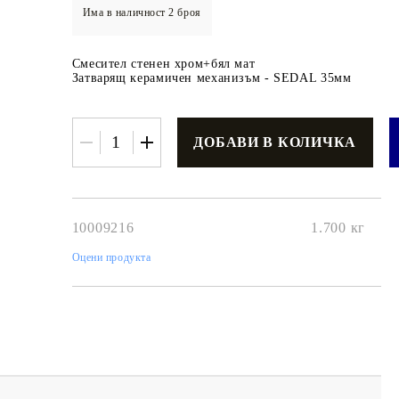
Има в наличност
2
броя
Смесител стенен хром+бял мат
Затварящ керамичен механизъм - SEDAL 35мм
€3.42
6.69лв.
€2
74
5
36
лв.
10009216
1.700
кг
Оцени продукта