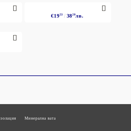
€19
53
38
20
лв.
изолация
Минерална вата