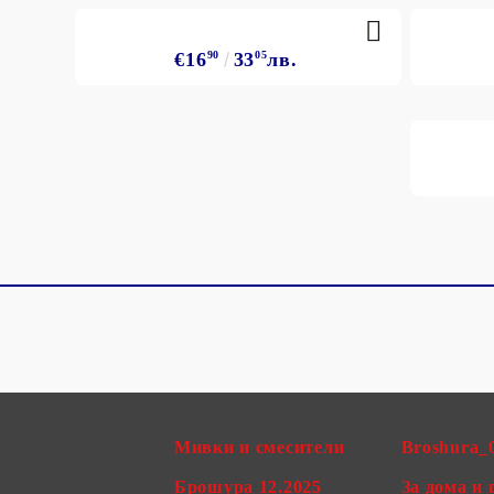
€16
90
33
05
лв.
Мивки и смесители
Broshura_
Брошура 12.2025
За дома и 