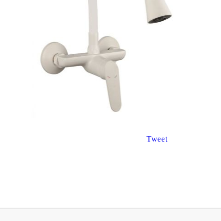
€8.67
€3.47
16.96лв.
6.79лв.
€6
94
13
57
лв.
€2
78
5
44
лв.
Tweet