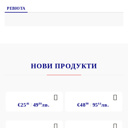
РЕВЮТА
НОВИ ПРОДУКТИ
€25
46
49
80
лв.
€48
90
95
64
лв.