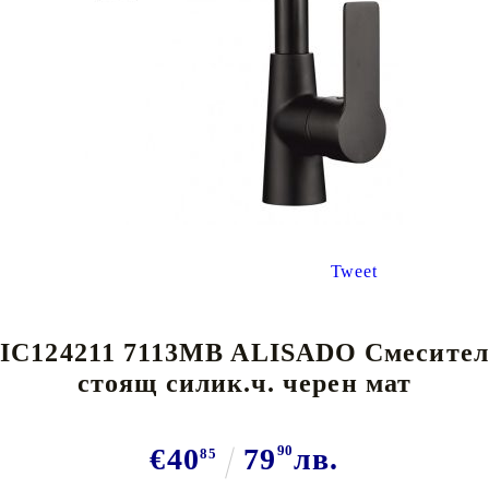
Tweet
IC124211 7113MB ALISADO Смесител
стоящ силик.ч. черен мат
€40
79
90
лв.
85