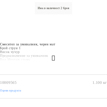
Има в наличност
2
броя
Смесител за умивалник, черен мат
Брой струи 1
Висок чучур
Предназначение за умивалник
Вид Монтаж стоящ
Вид ръкохватка/и едноръкохватков
Размер на чучур /см/ Φ2*35
Форма кръгла форма
Вид Механизъм Sedal 35MM керамичен механизъм
Аератор
10009565
1.100
кг
Аксесоари в комплекта шлаух, монтажен комплект
Оцени продукта