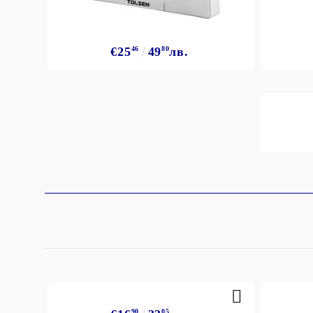
€25
46
49
80
лв.
90
05