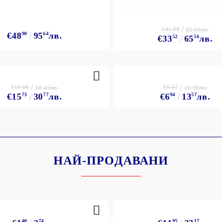
€41.90
81.95лв.
€48
90
95
64
лв.
€33
52
65
56
лв.
€19.66
€8.67
38.45лв.
16.96лв.
€15
73
30
77
лв.
€6
94
13
57
лв.
НАЙ-ПРОДАВАНИ
40
74
95
37