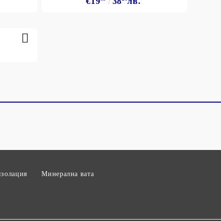
€19
38
лв.
изолация
Минерална вата