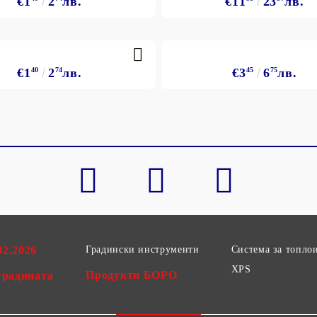
€1
2
лв.
€11
23
лв.
€1
40
2
74
лв.
€3
45
6
75
лв.
02.2026
Градински инструменти
Система за топло
XPS
Продукти БОРО
градината