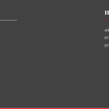
И
ni
07
07