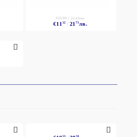
€13.90
27.19лв.
€11
12
21
75
лв.
53
20