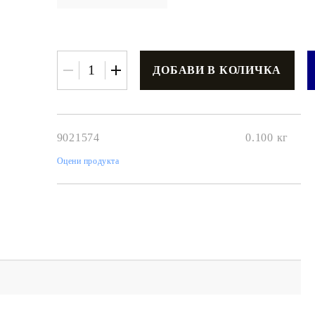
€3.42
6.69лв.
9021574
0.100
кг
€2
74
5
36
лв.
Оцени продукта