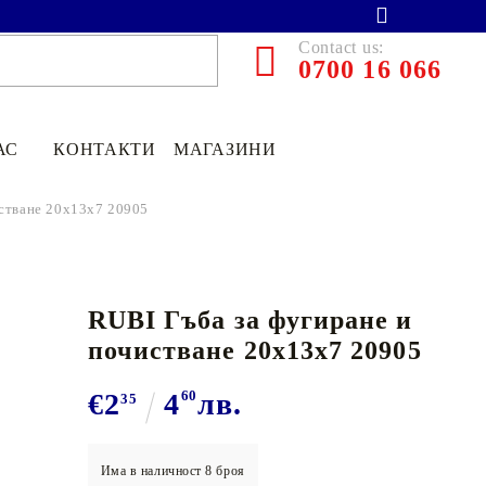
Contact us:
0700 16 066
АС
КОНТАКТИ
МАГАЗИНИ
истване 20x13x7 20905
RUBI Гъба за фугиране и
почистване 20x13x7 20905
€2
4
60
лв.
35
€13.90
27.19лв.
€11
12
21
75
лв.
Има в наличност
8
броя