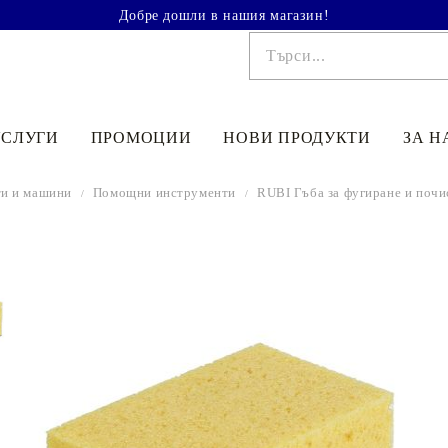
Добре дошли в нашия магазин!
УСЛУГИ
ПРОМОЦИИ
НОВИ ПРОДУКТИ
ЗА Н
и и машини
Помощни инструменти
RUBI Гъба за фугиране и поч
€41.90
81.95лв.
€48
90
95
64
лв.
€33
52
65
56
лв.