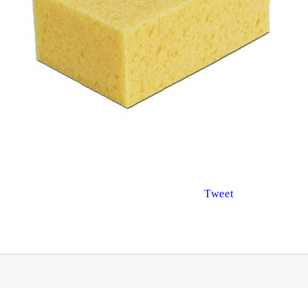
€8.67
€3.47
16.96лв.
6.79лв.
€6
94
13
57
лв.
€2
78
5
44
лв.
Tweet