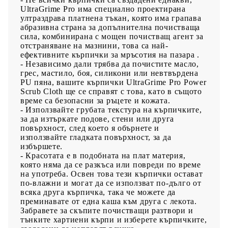
опитате тази марка!
UltraGrime Pro има специално проектирана
ултраздрава платнена тъкан, която има грапава
абразивна страна за допълнителна почистваща
сила, комбинирана с мощен почистващ агент за
отстраняване на мазнини, това са най-
ефективните кърпички за мръсотия на пазара .
- Независимо дали трябва да почистите масло,
грес, мастило, боя, силикони или невтвърдена
PU пяна, вашите кърпички UltraGrime Pro Power
Scrub Cloth ще се справят с това, като в същото
време са безопасни за ръцете и кожата.
- Използвайте грубата текстура на кърпичките,
за да изтъркате подове, стени или друга
повърхност, след което я обърнете и
използвайте гладката повърхност, за да
избършете.
- Красотата е в подобната на плат материя,
която няма да се разкъса или повреди по време
на употреба. Освен това тези кърпички остават
по-влажни и могат да се използват по-дълго от
всяка друга кърпичка, така че можете да
преминавате от една каша към друга с лекота.
Забравете за скъпите почистващи разтвори и
тънките хартиени кърпи и изберете кърпичките,