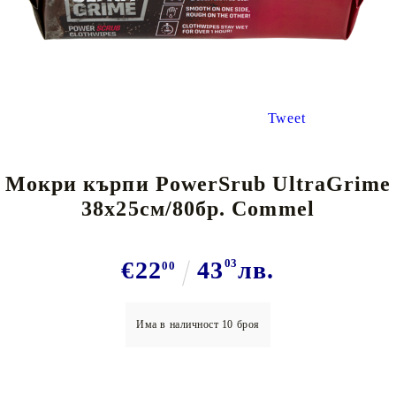
Tweet
Мокри кърпи PowerSrub UltraGrime
38x25см/80бр. Commel
€22
43
03
лв.
00
Има в наличност
10
броя