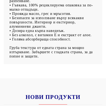
разпенване.
• Гъвкава, 100% рециклируема опаковка за по-
малко отпадъци.
• Прояжда масло, грес и мръсотия.
• Безопасен за използване върху всякакви
повърхности. Интериор и екстериор,
алуминиеви джанти.
• Дозира една кърпа наведнъж.
• Без алкохол, с витамин Е и екстракт от алое.
• Голяма абсорбираща способност.
Груба текстура от едната страна за мощно
изтъркване. Забършете с гладката страна, за да
попие и защити.
НОВИ ПРОДУКТИ