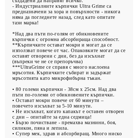
създадени да направят всичко.
- Индустриалните кърпички Ultra Grime са
предназначени за хора и повърхности - никога
няма да погледнете назад, след като опитате
тази марка!
*Над два пъти по-голям от обикновените
кърпички с огромна абсорбираща способност.
**Кърпичките остават мокри и могат да се
използват повече от час. Опаковките могат да се
оставят отворени с дни, без да изсъхнат
(въпреки че не се препоръчва)
***UltraGrime се справя с много наслоена
мръсотия. Кърпичките събират и задържат
мръсотията като микрофибърна тъкан.
• 80 големи кърпички - 38см х 25см. Над два
пъти по-големи от обикновените кърпички.
• Остават мокри повече от 60 минути –
повечето изсъхват за 5-10 минути.
• Не изсъхват, когато капакът е оставен отворен
с дни – опитайте за една седмица!
• Бързо почистване - премахва мазнини, боя,
силикон, пяна и лепила.
• Супер мек, здрав и абсорбиращ. Много ниско