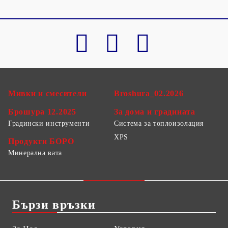
Мивки и смесители
Broshura_02.2026
Брошура 12.2025
За дома и градината
Градински инструменти
Система за топлоизолация
XPS
Продукти БОРО
Минерална вата
Бързи връзки