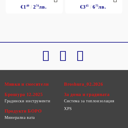
€1
40
2
74
лв.
€3
45
6
75
лв.
Мивки и смесители
Broshura_02.2026
Брошура 12.2025
За дома и градината
Градински инструменти
Система за топлоизолация
XPS
Продукти БОРО
Минерална вата