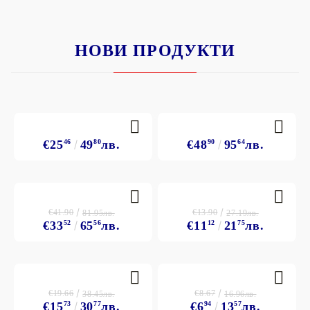
НОВИ ПРОДУКТИ
€25
46
49
80
лв.
€48
90
95
64
лв.
€41.90
€13.90
81.95лв.
27.19лв.
€33
52
65
56
лв.
€11
12
21
75
лв.
€19.66
€8.67
38.45лв.
16.96лв.
€15
73
30
77
лв.
€6
94
13
57
лв.