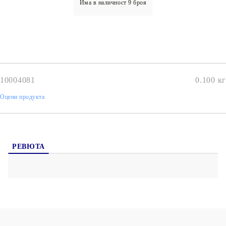
Има в наличност
9
броя
10004081
0.100
кг
Оцени продукта
РЕВЮТА