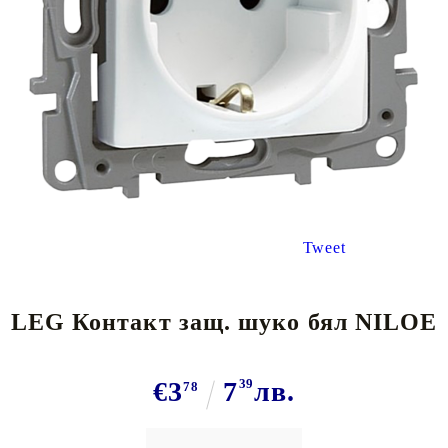
Tweet
LEG Контакт защ. шуко бял NILOE
€3
7
39
лв.
78