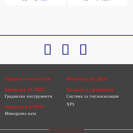
Мивки и смесители
Broshura_02.2026
Брошура 12.2025
За дома и градината
Градински инструменти
Система за топлоизолация
XPS
Продукти БОРО
Минерална вата