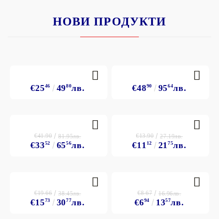
НОВИ ПРОДУКТИ
€25
46
49
80
лв.
€48
90
95
64
лв.
€41.90
€13.90
81.95лв.
27.19лв.
€33
52
65
56
лв.
€11
12
21
75
лв.
€19.66
€8.67
38.45лв.
16.96лв.
€15
73
30
77
лв.
€6
94
13
57
лв.