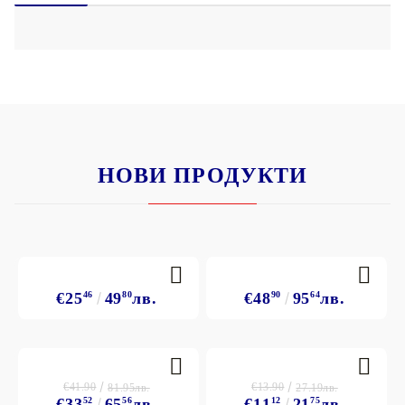
НОВИ ПРОДУКТИ
€25
46
49
80
лв.
€48
90
95
64
лв.
€41.90
€13.90
81.95лв.
27.19лв.
€33
52
65
56
лв.
€11
12
21
75
лв.