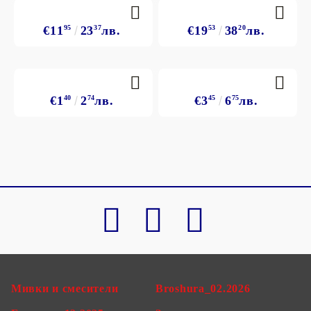
€11
95
23
37
лв.
€19
53
38
20
лв.
€1
40
2
74
лв.
€3
45
6
75
лв.
Мивки и смесители
Broshura_02.2026