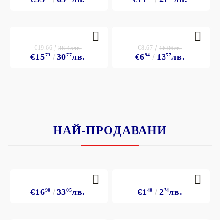
€19.66
€8.67
38.45лв.
16.96лв.
€15
73
30
77
лв.
€6
94
13
57
лв.
НАЙ-ПРОДАВАНИ
€16
90
33
05
лв.
€1
40
2
74
лв.