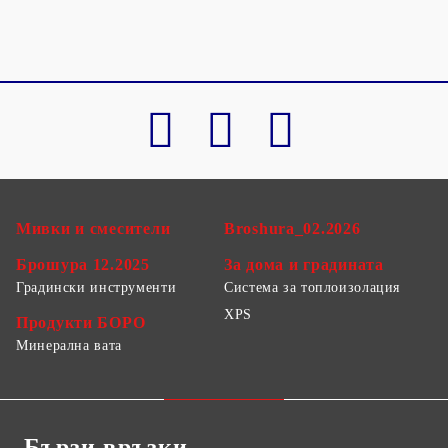
Мивки и смесители
Broshura_02.2026
Брошура 12.2025
За дома и градината
Градински инструменти
Система за топлоизолация
XPS
Продукти БОРО
Минерална вата
Бързи връзки