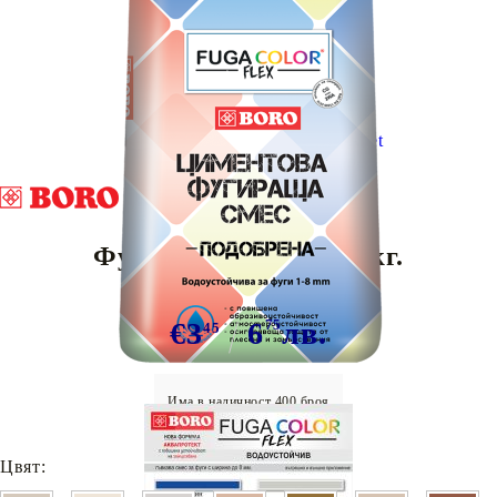
Tweet
Фугаколор FLEX - 1 кг.
€3
6
75
лв.
45
Има в наличност
400
броя
Цвят: