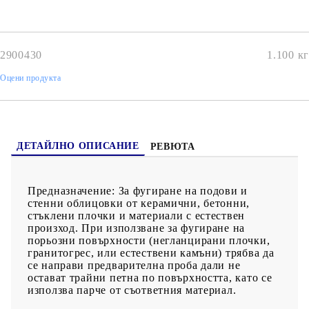
2900430
1.100
кг
Оцени продукта
ДЕТАЙЛНО ОПИСАНИЕ
РЕВЮТА
Предназначение:
За фугиране на подови и
стенни облицовки от керамични, бетонни,
стъклени плочки и материали с естествен
произход. При използване за фугиране на
порьозни повърхности (негланцирани плочки,
гранитогрес, или естествени камъни) трябва да
се направи предварителна проба дали не
остават трайни петна по повърхността, като се
използва парче от съответния материал.