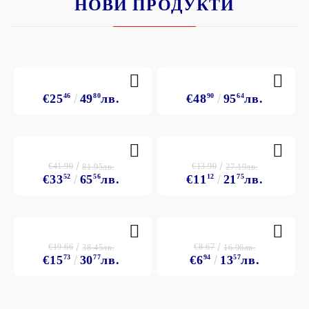
НОВИ ПРОДУКТИ
€25
46
49
80
лв.
€48
90
95
64
лв.
€41.90
€13.90
81.95лв.
27.19лв.
€33
52
65
56
лв.
€11
12
21
75
лв.
€19.66
€8.67
38.45лв.
16.96лв.
€15
73
30
77
лв.
€6
94
13
57
лв.