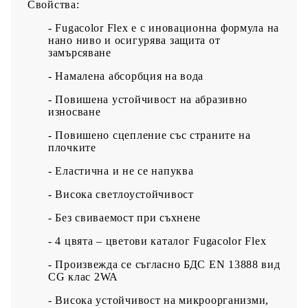
Свойства:
-
Fugacolor
Flex
е с иновационна формула на
нано ниво и осигурява защита от
замърсяване
- Намалена абсорбция на вода
- Повишена устойчивост на абразивно
износване
- Повишено сцепление със страните на
плочките
- Еластична и не се напуква
-
Висока светлоустойчивост
- Без свиваемост при съхнене
- 4 цвята – цветови каталог
Fugacolor Flex
- Произвежда се съгласно
БДС
EN
13888
вид
CG
клас
2
WA
-
Висока устойчивост на микроорганизми,